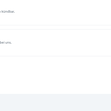
h kündbar.
bei uns.