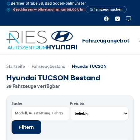
Berliner Straße 38, Bad Soden-Salmünster
Fahrzeug suchen
Geschlossen — öffnet morgen um 08:00 Uhr
Fahrzeugangebot
Startseite
Fahrzeugbestand
Hyundai TUCSON
Hyundai TUCSON Bestand
39 Fahrzeuge verfügbar
Suche
Preis bis
Filtern