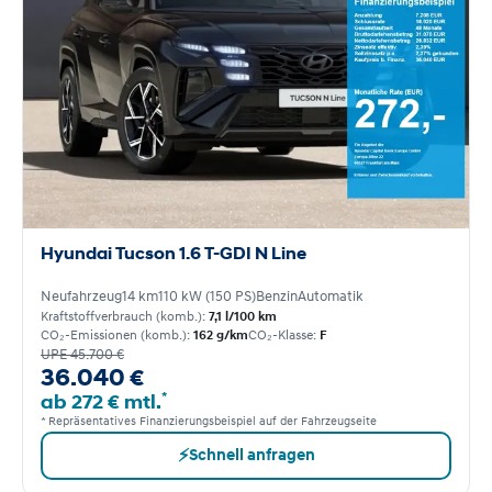
Hyundai Tucson 1.6 T-GDI N Line
Neufahrzeug
14 km
110 kW (150 PS)
Benzin
Automatik
Kraftstoffverbrauch (komb.):
7,1 l/100 km
CO₂-Emissionen (komb.):
162 g/km
CO₂-Klasse:
F
UPE 45.700 €
36.040 €
*
ab 272 € mtl.
* Repräsentatives Finanzierungsbeispiel auf der Fahrzeugseite
⚡
Schnell anfragen