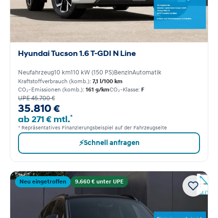
Hyundai Tucson 1.6 T-GDI N Line
Neufahrzeug
10 km
110 kW (150 PS)
Benzin
Automatik
Kraftstoffverbrauch (komb.):
7,1 l/100 km
CO₂-Emissionen (komb.):
161 g/km
CO₂-Klasse:
F
UPE 45.700 €
35.810 €
*
ab 271 € mtl.
* Repräsentatives Finanzierungsbeispiel auf der Fahrzeugseite
⚡
Schnell anfragen
Neu eingetroffen
9.660 € unter UPE