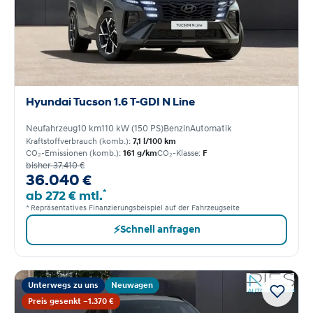
Hyundai Tucson 1.6 T-GDI N Line
Neufahrzeug
10 km
110 kW (150 PS)
Benzin
Automatik
Kraftstoffverbrauch (komb.):
7,1 l/100 km
CO₂-Emissionen (komb.):
161 g/km
CO₂-Klasse:
F
bisher 37.410 €
36.040 €
*
ab 272 € mtl.
* Repräsentatives Finanzierungsbeispiel auf der Fahrzeugseite
⚡
Schnell anfragen
Unterwegs zu uns
Neuwagen
Preis gesenkt −1.370 €