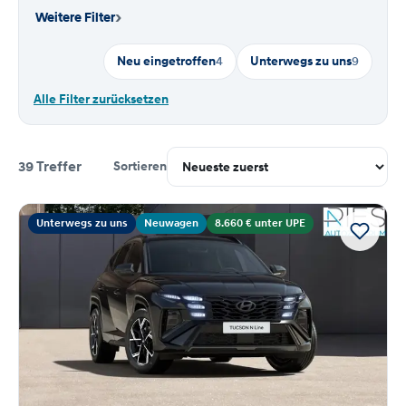
›
Weitere Filter
Neu eingetroffen
4
Unterwegs zu uns
9
Alle Filter zurücksetzen
39 Treffer
Sortieren
Suchergebnisse
Unterwegs zu uns
Neuwagen
8.660 € unter UPE