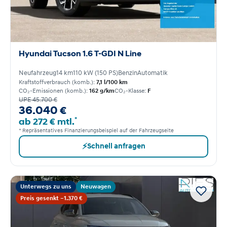
Hyundai Tucson 1.6 T-GDI N Line
Neufahrzeug
14 km
110 kW (150 PS)
Benzin
Automatik
Kraftstoffverbrauch (komb.):
7,1 l/100 km
CO₂-Emissionen (komb.):
162 g/km
CO₂-Klasse:
F
UPE 45.700 €
36.040 €
*
ab 272 € mtl.
* Repräsentatives Finanzierungsbeispiel auf der Fahrzeugseite
⚡
Schnell anfragen
Unterwegs zu uns
Neuwagen
Preis gesenkt −1.370 €