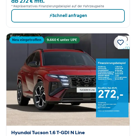
ab 272 € mtl.
* Repräsentatives Finanzierungsbeispiel auf der Fahrzeugseite
⚡
Schnell anfragen
Neu eingetroffen
9.660 € unter UPE
Hyundai Tucson 1.6 T-GDI N Line