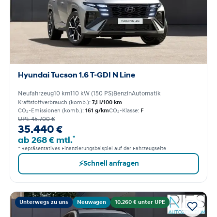
Hyundai Tucson 1.6 T-GDI N Line
Neufahrzeug
10 km
110 kW (150 PS)
Benzin
Automatik
Kraftstoffverbrauch (komb.):
7,1 l/100 km
CO₂-Emissionen (komb.):
161 g/km
CO₂-Klasse:
F
UPE 45.700 €
35.440 €
*
ab 268 € mtl.
* Repräsentatives Finanzierungsbeispiel auf der Fahrzeugseite
⚡
Schnell anfragen
Unterwegs zu uns
Neuwagen
10.260 € unter UPE