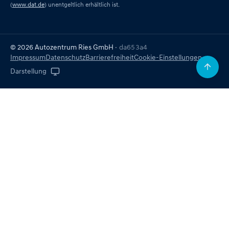
(
www.dat.de
) unentgeltlich erhältlich ist.
© 2026 Autozentrum Ries GmbH
· da653a4
Impressum
Datenschutz
Barrierefreiheit
Cookie-Einstellungen
Darstellung