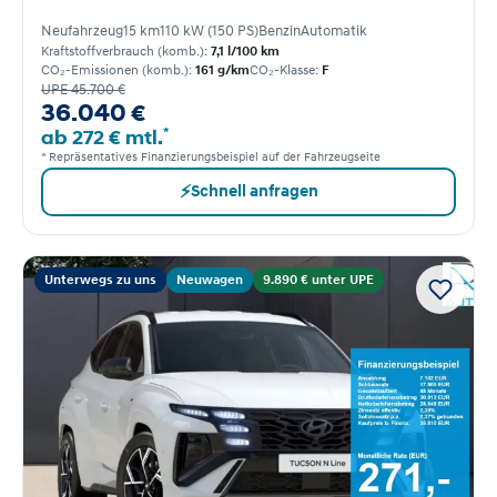
Neufahrzeug
15 km
110 kW (150 PS)
Benzin
Automatik
Kraftstoffverbrauch (komb.):
7,1 l/100 km
CO₂-Emissionen (komb.):
161 g/km
CO₂-Klasse:
F
UPE 45.700 €
36.040 €
*
ab 272 € mtl.
* Repräsentatives Finanzierungsbeispiel auf der Fahrzeugseite
⚡
Schnell anfragen
Unterwegs zu uns
Neuwagen
9.890 € unter UPE