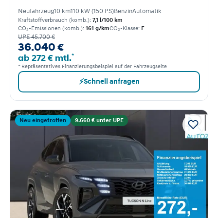
Neufahrzeug
10 km
110 kW (150 PS)
Benzin
Automatik
Kraftstoffverbrauch (komb.):
7,1 l/100 km
CO₂-Emissionen (komb.):
161 g/km
CO₂-Klasse:
F
UPE 45.700 €
36.040 €
*
ab 272 € mtl.
* Repräsentatives Finanzierungsbeispiel auf der Fahrzeugseite
⚡
Schnell anfragen
Neu eingetroffen
9.660 € unter UPE