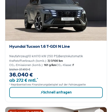
Hyundai Tucson 1.6 T-GDI N Line
Neufahrzeug
10 km
110 kW (150 PS)
Benzin
Automatik
Kraftstoffverbrauch (komb.):
7,1 l/100 km
CO₂-Emissionen (komb.):
161 g/km
CO₂-Klasse:
F
bisher 37.410 €
36.040 €
*
ab 272 € mtl.
* Repräsentatives Finanzierungsbeispiel auf der Fahrzeugseite
⚡
Schnell anfragen