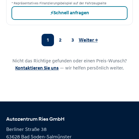
* Repräsentatives Finanzierungsbeispiel auf der Fahrzeugseite
⚡
Schnell anfragen
1
2
3
Weiter →
Nicht das Richtige gefunden oder einen Preis-Wunsch?
Kontaktieren Sie uns
— wir helfen persönlich weiter.
Autozentrum Ries GmbH
Berliner Straße 38
63628 Bad Soden-Salmünster