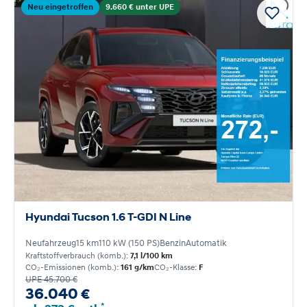
Neu eingetroffen
9.660 € unter UPE
Hyundai Tucson 1.6 T-GDI N Line
Neufahrzeug
15 km
110 kW (150 PS)
Benzin
Automatik
Kraftstoffverbrauch (komb.):
7,1 l/100 km
CO₂-Emissionen (komb.):
161 g/km
CO₂-Klasse:
F
UPE 45.700 €
36.040 €
*