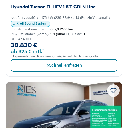
Hyundai Tucson FL HEV 1.6 T-GDi N Line
Neufahrzeug
10 km
176 kW (239 PS)
Hybrid (Benzin)
Automatik
Krell Sound System
Kraftstoffverbrauch (komb.):
5,8 l/100 km
CO₂-Emissionen (komb.):
131 g/km
CO₂-Klasse:
D
UPE 47.490 €
38.830 €
*
ab 325 € mtl.
* Repräsentatives Finanzierungsbeispiel auf der Fahrzeugseite
⚡
Schnell anfragen