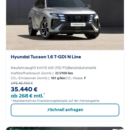
Hyundai Tucson 1.6 T-GDI N Line
Neufahrzeug
10 km
110 kW (150 PS)
Benzin
Automatik
Kraftstoffverbrauch (komb.):
7,1 l/100 km
CO₂-Emissionen (komb.):
161 g/km
CO₂-Klasse:
F
UPE 45.700 €
35.440 €
*
ab 268 € mtl.
* Repräsentatives Finanzierungsbeispiel auf der Fahrzeugseite
⚡
Schnell anfragen