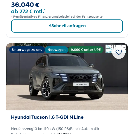
36.040 €
*
ab 272 € mtl.
* Repräsentatives Finanzierungsbeispiel auf der Fahrzeugseite
⚡
Schnell anfragen
Unterwegs zu uns
Neuwagen
9.660 € unter UPE
Hyundai Tucson 1.6 T-GDI N Line
Neufahrzeug
10 km
110 kW (150 PS)
Benzin
Automatik