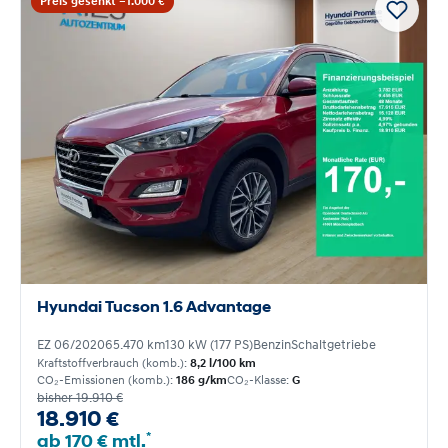
Preis gesenkt −1.000 €
Hyundai Tucson 1.6 Advantage
EZ 06/2020
65.470 km
130 kW (177 PS)
Benzin
Schaltgetriebe
Kraftstoffverbrauch (komb.):
8,2 l/100 km
CO₂-Emissionen (komb.):
186 g/km
CO₂-Klasse:
G
bisher 19.910 €
18.910 €
*
ab 170 € mtl.