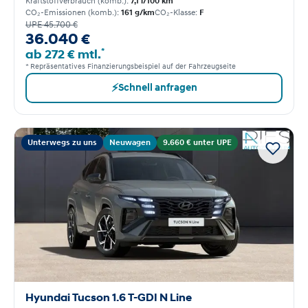
Kraftstoffverbrauch (komb.):
7,1 l/100 km
CO₂-Emissionen (komb.):
161 g/km
CO₂-Klasse:
F
UPE 45.700 €
36.040 €
*
ab 272 € mtl.
* Repräsentatives Finanzierungsbeispiel auf der Fahrzeugseite
⚡
Schnell anfragen
Unterwegs zu uns
Neuwagen
9.660 € unter UPE
Hyundai Tucson 1.6 T-GDI N Line