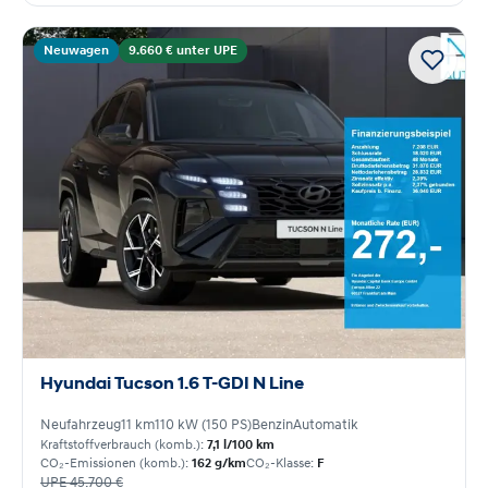
Neuwagen
9.660 € unter UPE
Hyundai Tucson 1.6 T-GDI N Line
Neufahrzeug
11 km
110 kW (150 PS)
Benzin
Automatik
Kraftstoffverbrauch (komb.):
7,1 l/100 km
CO₂-Emissionen (komb.):
162 g/km
CO₂-Klasse:
F
UPE 45.700 €