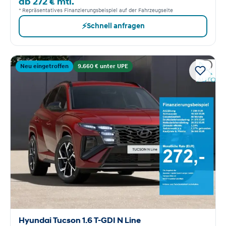
ab 272 € mtl.
* Repräsentatives Finanzierungsbeispiel auf der Fahrzeugseite
⚡
Schnell anfragen
Neu eingetroffen
9.660 € unter UPE
Hyundai Tucson 1.6 T-GDI N Line