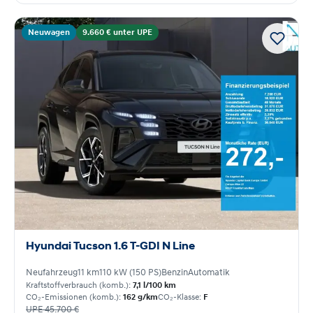
Neuwagen
9.660 € unter UPE
Hyundai Tucson 1.6 T-GDI N Line
Neufahrzeug
11 km
110 kW (150 PS)
Benzin
Automatik
Kraftstoffverbrauch (komb.):
7,1 l/100 km
CO₂-Emissionen (komb.):
162 g/km
CO₂-Klasse:
F
UPE 45.700 €