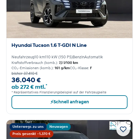
Hyundai Tucson 1.6 T-GDI N Line
Neufahrzeug
10 km
110 kW (150 PS)
Benzin
Automatik
Kraftstoffverbrauch (komb.):
7,1 l/100 km
CO₂-Emissionen (komb.):
161 g/km
CO₂-Klasse:
F
bisher 37.410 €
36.040 €
*
ab 272 € mtl.
* Repräsentatives Finanzierungsbeispiel auf der Fahrzeugseite
⚡
Schnell anfragen
Unterwegs zu uns
Neuwagen
Preis gesenkt −1.370 €