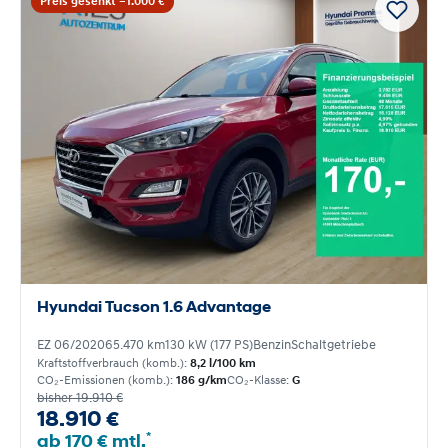
Preis gesenkt −1.000 €
Hyundai Tucson 1.6 Advantage
EZ 06/2020
65.470 km
130 kW (177 PS)
Benzin
Schaltgetriebe
Kraftstoffverbrauch (komb.):
8,2 l/100 km
CO₂-Emissionen (komb.):
186 g/km
CO₂-Klasse:
G
bisher 19.910 €
18.910 €
*
ab 170 € mtl.