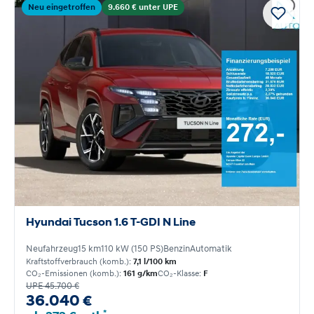
Neu eingetroffen
9.660 € unter UPE
Hyundai Tucson 1.6 T-GDI N Line
Neufahrzeug
15 km
110 kW (150 PS)
Benzin
Automatik
Kraftstoffverbrauch (komb.):
7,1 l/100 km
CO₂-Emissionen (komb.):
161 g/km
CO₂-Klasse:
F
UPE 45.700 €
36.040 €
*