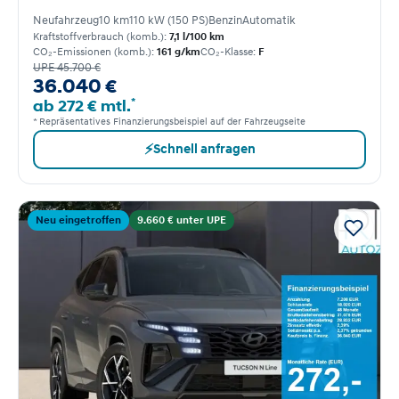
Neufahrzeug
10 km
110 kW (150 PS)
Benzin
Automatik
Kraftstoffverbrauch (komb.):
7,1 l/100 km
CO₂-Emissionen (komb.):
161 g/km
CO₂-Klasse:
F
UPE 45.700 €
36.040 €
*
ab 272 € mtl.
* Repräsentatives Finanzierungsbeispiel auf der Fahrzeugseite
⚡
Schnell anfragen
Neu eingetroffen
9.660 € unter UPE