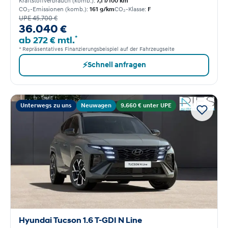
Kraftstoffverbrauch (komb.):
7,1 l/100 km
CO₂-Emissionen (komb.):
161 g/km
CO₂-Klasse:
F
UPE 45.700 €
36.040 €
*
ab 272 € mtl.
* Repräsentatives Finanzierungsbeispiel auf der Fahrzeugseite
⚡
Schnell anfragen
Unterwegs zu uns
Neuwagen
9.660 € unter UPE
Hyundai Tucson 1.6 T-GDI N Line