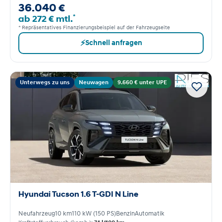
36.040 €
*
ab 272 € mtl.
* Repräsentatives Finanzierungsbeispiel auf der Fahrzeugseite
⚡
Schnell anfragen
Unterwegs zu uns
Neuwagen
9.660 € unter UPE
Hyundai Tucson 1.6 T-GDI N Line
Neufahrzeug
10 km
110 kW (150 PS)
Benzin
Automatik