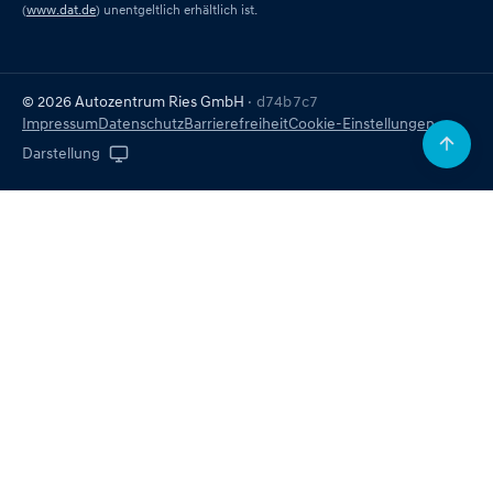
(
www.dat.de
) unentgeltlich erhältlich ist.
© 2026 Autozentrum Ries GmbH
· d74b7c7
Impressum
Datenschutz
Barrierefreiheit
Cookie-Einstellungen
Darstellung