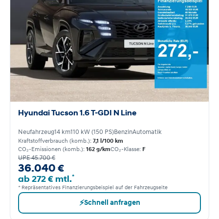
Hyundai Tucson 1.6 T-GDI N Line
Neufahrzeug
14 km
110 kW (150 PS)
Benzin
Automatik
Kraftstoffverbrauch (komb.):
7,1 l/100 km
CO₂-Emissionen (komb.):
162 g/km
CO₂-Klasse:
F
UPE 45.700 €
36.040 €
*
ab 272 € mtl.
* Repräsentatives Finanzierungsbeispiel auf der Fahrzeugseite
⚡
Schnell anfragen