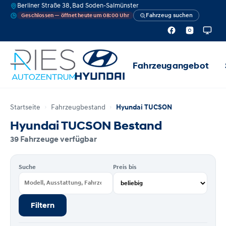
Berliner Straße 38, Bad Soden-Salmünster
Fahrzeug suchen
Geschlossen — öffnet heute um 08:00 Uhr
Fahrzeugangebot
Startseite
Fahrzeugbestand
Hyundai TUCSON
Hyundai TUCSON Bestand
39 Fahrzeuge verfügbar
Suche
Preis bis
Filtern