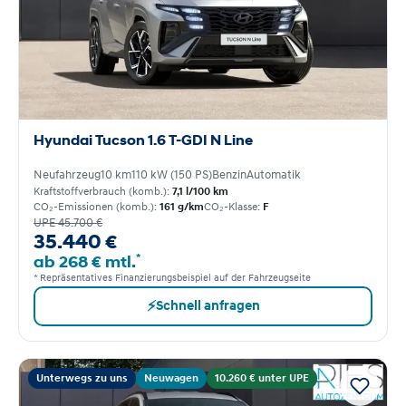
Hyundai Tucson 1.6 T-GDI N Line
Neufahrzeug
10 km
110 kW (150 PS)
Benzin
Automatik
Kraftstoffverbrauch (komb.):
7,1 l/100 km
CO₂-Emissionen (komb.):
161 g/km
CO₂-Klasse:
F
UPE 45.700 €
35.440 €
*
ab 268 € mtl.
* Repräsentatives Finanzierungsbeispiel auf der Fahrzeugseite
⚡
Schnell anfragen
Unterwegs zu uns
Neuwagen
10.260 € unter UPE