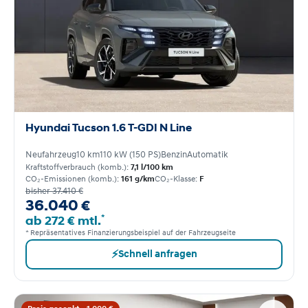
Hyundai Tucson 1.6 T-GDI N Line
Neufahrzeug
10 km
110 kW (150 PS)
Benzin
Automatik
Kraftstoffverbrauch (komb.):
7,1 l/100 km
CO₂-Emissionen (komb.):
161 g/km
CO₂-Klasse:
F
bisher 37.410 €
36.040 €
*
ab 272 € mtl.
* Repräsentatives Finanzierungsbeispiel auf der Fahrzeugseite
⚡
Schnell anfragen