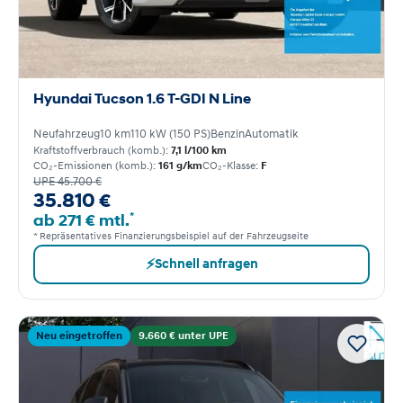
Hyundai Tucson 1.6 T-GDI N Line
Neufahrzeug
10 km
110 kW (150 PS)
Benzin
Automatik
Kraftstoffverbrauch (komb.):
7,1 l/100 km
CO₂-Emissionen (komb.):
161 g/km
CO₂-Klasse:
F
UPE 45.700 €
35.810 €
*
ab 271 € mtl.
* Repräsentatives Finanzierungsbeispiel auf der Fahrzeugseite
⚡
Schnell anfragen
Neu eingetroffen
9.660 € unter UPE