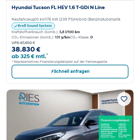
Hyundai Tucson FL HEV 1.6 T-GDi N Line
Neufahrzeug
10 km
176 kW (239 PS)
Hybrid (Benzin)
Automatik
Krell Sound System
Kraftstoffverbrauch (komb.):
5,8 l/100 km
CO₂-Emissionen (komb.):
131 g/km
CO₂-Klasse:
D
UPE 47.490 €
38.830 €
*
ab 325 € mtl.
* Repräsentatives Finanzierungsbeispiel auf der Fahrzeugseite
⚡
Schnell anfragen