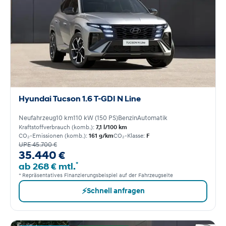
Hyundai Tucson 1.6 T-GDI N Line
Neufahrzeug
10 km
110 kW (150 PS)
Benzin
Automatik
Kraftstoffverbrauch (komb.):
7,1 l/100 km
CO₂-Emissionen (komb.):
161 g/km
CO₂-Klasse:
F
UPE 45.700 €
35.440 €
*
ab 268 € mtl.
* Repräsentatives Finanzierungsbeispiel auf der Fahrzeugseite
⚡
Schnell anfragen