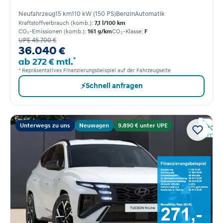
Neufahrzeug
15 km
110 kW (150 PS)
Benzin
Automatik
Kraftstoffverbrauch (komb.):
7,1 l/100 km
CO₂-Emissionen (komb.):
161 g/km
CO₂-Klasse:
F
UPE 45.700 €
36.040 €
*
ab 272 € mtl.
* Repräsentatives Finanzierungsbeispiel auf der Fahrzeugseite
⚡
Schnell anfragen
Unterwegs zu uns
Neuwagen
9.890 € unter UPE