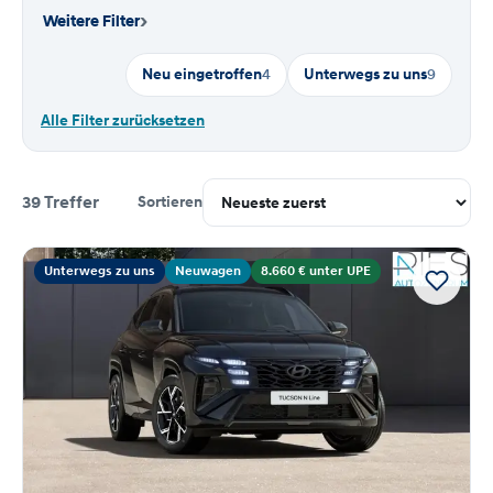
›
Weitere Filter
Neu eingetroffen
4
Unterwegs zu uns
9
Alle Filter zurücksetzen
39 Treffer
Sortieren
Suchergebnisse
Unterwegs zu uns
Neuwagen
8.660 € unter UPE