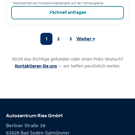
* Repräsentatives Finanzierungsbeispiel auf der Fahrzeugseite
⚡
Schnell anfragen
1
2
3
Weiter →
Nicht das Richtige gefunden oder einen Preis-Wunsch?
Kontaktieren Sie uns
— wir helfen persönlich weiter.
Autozentrum Ries GmbH
Berliner Straße 38
63628 Bad Soden-Salmünster