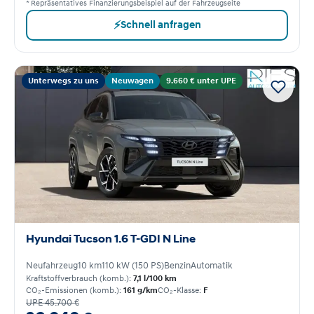
* Repräsentatives Finanzierungsbeispiel auf der Fahrzeugseite
⚡
Schnell anfragen
Unterwegs zu uns
Neuwagen
9.660 € unter UPE
Hyundai Tucson 1.6 T-GDI N Line
Neufahrzeug
10 km
110 kW (150 PS)
Benzin
Automatik
Kraftstoffverbrauch (komb.):
7,1 l/100 km
CO₂-Emissionen (komb.):
161 g/km
CO₂-Klasse:
F
UPE 45.700 €