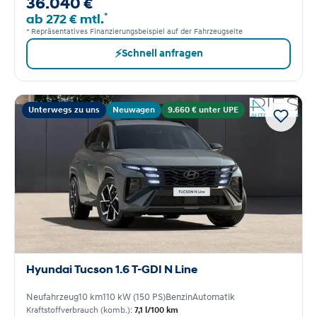
36.040 €
*
ab 272 € mtl.
* Repräsentatives Finanzierungsbeispiel auf der Fahrzeugseite
⚡
Schnell anfragen
Unterwegs zu uns
Neuwagen
9.660 € unter UPE
Hyundai Tucson 1.6 T-GDI N Line
Neufahrzeug
10 km
110 kW (150 PS)
Benzin
Automatik
Kraftstoffverbrauch (komb.):
7,1 l/100 km