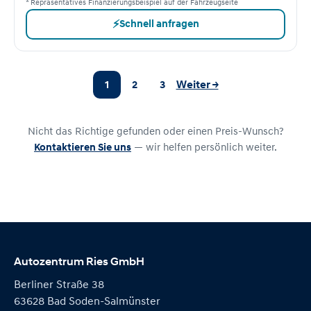
* Repräsentatives Finanzierungsbeispiel auf der Fahrzeugseite
⚡
Schnell anfragen
1
2
3
Weiter →
Nicht das Richtige gefunden oder einen Preis-Wunsch?
Kontaktieren Sie uns
— wir helfen persönlich weiter.
Autozentrum Ries GmbH
Berliner Straße 38
63628 Bad Soden-Salmünster