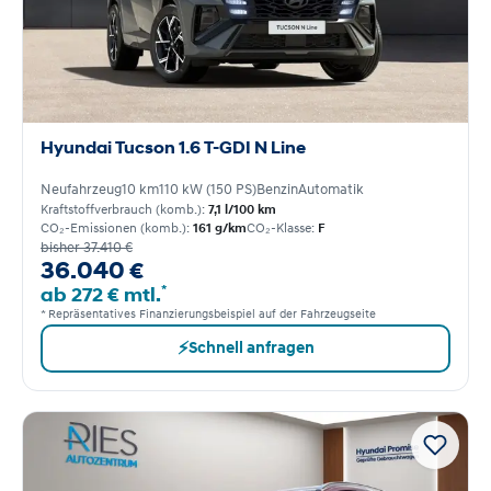
Hyundai Tucson 1.6 T-GDI N Line
Neufahrzeug
10 km
110 kW (150 PS)
Benzin
Automatik
Kraftstoffverbrauch (komb.):
7,1 l/100 km
CO₂-Emissionen (komb.):
161 g/km
CO₂-Klasse:
F
bisher 37.410 €
36.040 €
*
ab 272 € mtl.
* Repräsentatives Finanzierungsbeispiel auf der Fahrzeugseite
⚡
Schnell anfragen