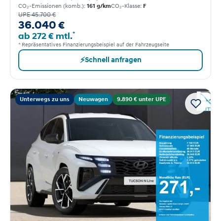
CO₂-Emissionen (komb.):
161 g/km
CO₂-Klasse:
F
UPE 45.700 €
36.040 €
*
ab 272 € mtl.
* Repräsentatives Finanzierungsbeispiel auf der Fahrzeugseite
⚡
Schnell anfragen
Unterwegs zu uns
Neuwagen
9.890 € unter UPE