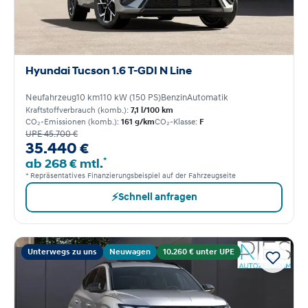
Hyundai Tucson 1.6 T-GDI N Line
Neufahrzeug
10 km
110 kW (150 PS)
Benzin
Automatik
Kraftstoffverbrauch (komb.):
7,1 l/100 km
CO₂-Emissionen (komb.):
161 g/km
CO₂-Klasse:
F
UPE 45.700 €
35.440 €
*
ab 268 € mtl.
* Repräsentatives Finanzierungsbeispiel auf der Fahrzeugseite
⚡
Schnell anfragen
Unterwegs zu uns
Neuwagen
10.260 € unter UPE