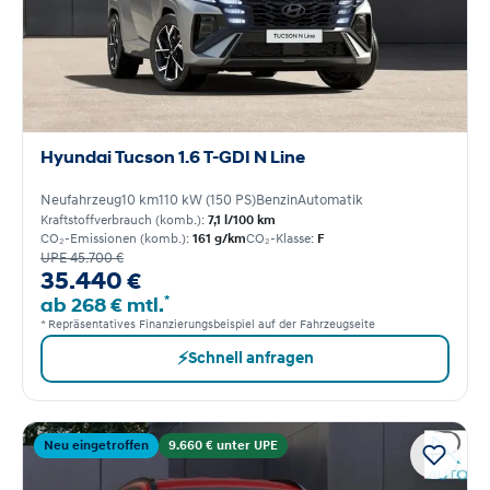
Hyundai Tucson 1.6 T-GDI N Line
Neufahrzeug
10 km
110 kW (150 PS)
Benzin
Automatik
Kraftstoffverbrauch (komb.):
7,1 l/100 km
CO₂-Emissionen (komb.):
161 g/km
CO₂-Klasse:
F
UPE 45.700 €
35.440 €
*
ab 268 € mtl.
* Repräsentatives Finanzierungsbeispiel auf der Fahrzeugseite
⚡
Schnell anfragen
Neu eingetroffen
9.660 € unter UPE