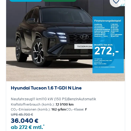
Hyundai Tucson 1.6 T-GDI N Line
Neufahrzeug
11 km
110 kW (150 PS)
Benzin
Automatik
Kraftstoffverbrauch (komb.):
7,1 l/100 km
CO₂-Emissionen (komb.):
162 g/km
CO₂-Klasse:
F
UPE 45.700 €
36.040 €
*
ab 272 € mtl.