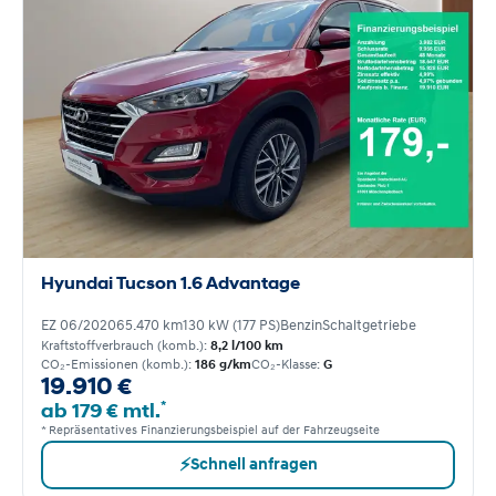
Hyundai Tucson 1.6 Advantage
EZ 06/2020
65.470 km
130 kW (177 PS)
Benzin
Schaltgetriebe
Kraftstoffverbrauch (komb.):
8,2 l/100 km
CO₂-Emissionen (komb.):
186 g/km
CO₂-Klasse:
G
19.910 €
*
ab 179 € mtl.
* Repräsentatives Finanzierungsbeispiel auf der Fahrzeugseite
⚡
Schnell anfragen