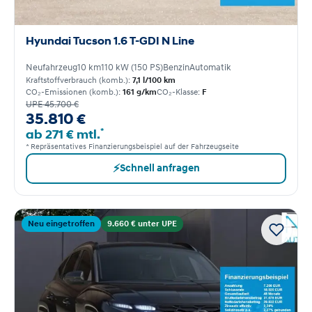
Hyundai Tucson 1.6 T-GDI N Line
Neufahrzeug
10 km
110 kW (150 PS)
Benzin
Automatik
Kraftstoffverbrauch (komb.):
7,1 l/100 km
CO₂-Emissionen (komb.):
161 g/km
CO₂-Klasse:
F
UPE 45.700 €
35.810 €
*
ab 271 € mtl.
* Repräsentatives Finanzierungsbeispiel auf der Fahrzeugseite
⚡
Schnell anfragen
Neu eingetroffen
9.660 € unter UPE