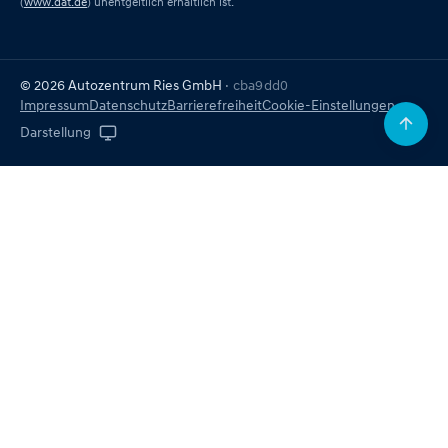
(
www.dat.de
) unentgeltlich erhältlich ist.
© 2026 Autozentrum Ries GmbH
· cba9dd0
Impressum
Datenschutz
Barrierefreiheit
Cookie-Einstellungen
Darstellung