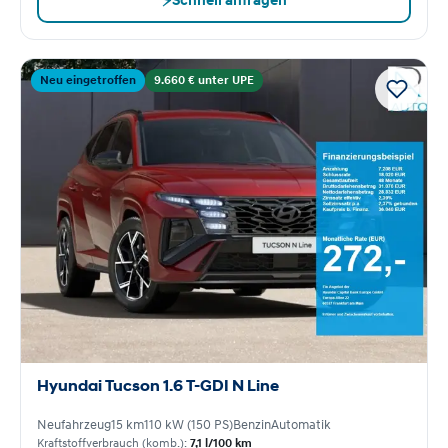
⚡
Schnell anfragen
Neu eingetroffen
9.660 € unter UPE
Hyundai Tucson 1.6 T-GDI N Line
Neufahrzeug
15 km
110 kW (150 PS)
Benzin
Automatik
Kraftstoffverbrauch (komb.):
7,1 l/100 km