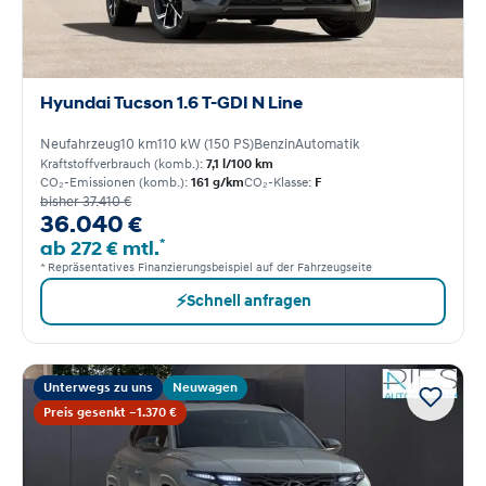
Hyundai Tucson 1.6 T-GDI N Line
Neufahrzeug
10 km
110 kW (150 PS)
Benzin
Automatik
Kraftstoffverbrauch (komb.):
7,1 l/100 km
CO₂-Emissionen (komb.):
161 g/km
CO₂-Klasse:
F
bisher 37.410 €
36.040 €
*
ab 272 € mtl.
* Repräsentatives Finanzierungsbeispiel auf der Fahrzeugseite
⚡
Schnell anfragen
Unterwegs zu uns
Neuwagen
Preis gesenkt −1.370 €