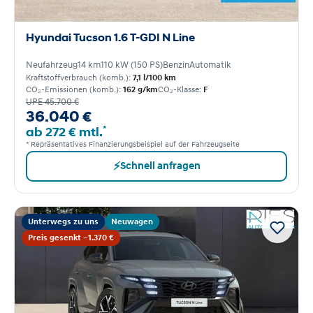
Hyundai Tucson 1.6 T-GDI N Line
Neufahrzeug
14 km
110 kW (150 PS)
Benzin
Automatik
Kraftstoffverbrauch (komb.):
7,1 l/100 km
CO₂-Emissionen (komb.):
162 g/km
CO₂-Klasse:
F
UPE 45.700 €
36.040 €
*
ab 272 € mtl.
* Repräsentatives Finanzierungsbeispiel auf der Fahrzeugseite
⚡
Schnell anfragen
Unterwegs zu uns
Neuwagen
Preis gesenkt −1.370 €