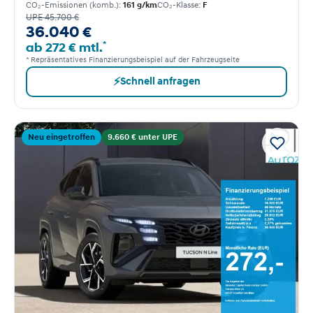
CO₂-Emissionen (komb.):
161 g/km
CO₂-Klasse:
F
UPE 45.700 €
36.040 €
*
ab 272 € mtl.
* Repräsentatives Finanzierungsbeispiel auf der Fahrzeugseite
⚡
Schnell anfragen
Neu eingetroffen
9.660 € unter UPE