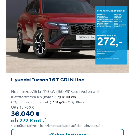
Hyundai Tucson 1.6 T-GDI N Line
Neufahrzeug
15 km
110 kW (150 PS)
Benzin
Automatik
Kraftstoffverbrauch (komb.):
7,1 l/100 km
CO₂-Emissionen (komb.):
161 g/km
CO₂-Klasse:
F
UPE 45.700 €
36.040 €
*
ab 272 € mtl.
* Repräsentatives Finanzierungsbeispiel auf der Fahrzeugseite