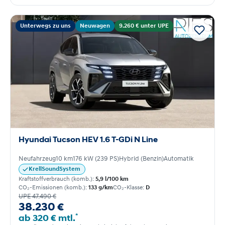
Unterwegs zu uns
Neuwagen
9.260 € unter UPE
Hyundai Tucson HEV 1.6 T-GDi N Line
Neufahrzeug
10 km
176 kW (239 PS)
Hybrid (Benzin)
Automatik
KrellSoundSystem
Kraftstoffverbrauch (komb.):
5,9 l/100 km
CO₂-Emissionen (komb.):
133 g/km
CO₂-Klasse:
D
UPE 47.490 €
38.230 €
*
ab 320 € mtl.