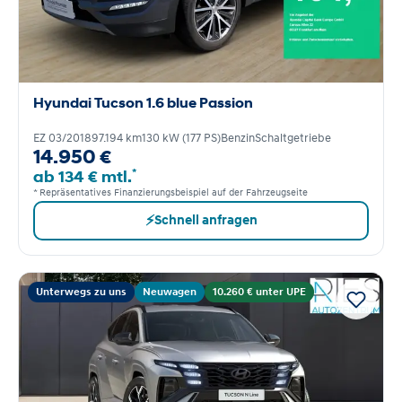
Hyundai Tucson 1.6 blue Passion
EZ 03/2018
97.194 km
130 kW (177 PS)
Benzin
Schaltgetriebe
14.950 €
*
ab 134 € mtl.
* Repräsentatives Finanzierungsbeispiel auf der Fahrzeugseite
⚡
Schnell anfragen
Unterwegs zu uns
Neuwagen
10.260 € unter UPE