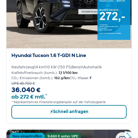
Hyundai Tucson 1.6 T-GDI N Line
Neufahrzeug
14 km
110 kW (150 PS)
Benzin
Automatik
Kraftstoffverbrauch (komb.):
7,1 l/100 km
CO₂-Emissionen (komb.):
162 g/km
CO₂-Klasse:
F
UPE 45.700 €
36.040 €
*
ab 272 € mtl.
* Repräsentatives Finanzierungsbeispiel auf der Fahrzeugseite
⚡
Schnell anfragen
Neu eingetroffen
9.660 € unter UPE