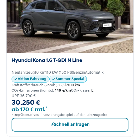
Hyundai Kona 1.6 T-GDI N Line
Neufahrzeug
10 km
110 kW (150 PS)
Benzin
Automatik
Aktion Fahrzeug
Sommer Special
Kraftstoffverbrauch (komb.):
6,5 l/100 km
CO₂-Emissionen (komb.):
146 g/km
CO₂-Klasse:
E
UPE 36.790 €
30.250 €
*
ab 170 € mtl.
* Repräsentatives Finanzierungsbeispiel auf der Fahrzeugseite
⚡
Schnell anfragen