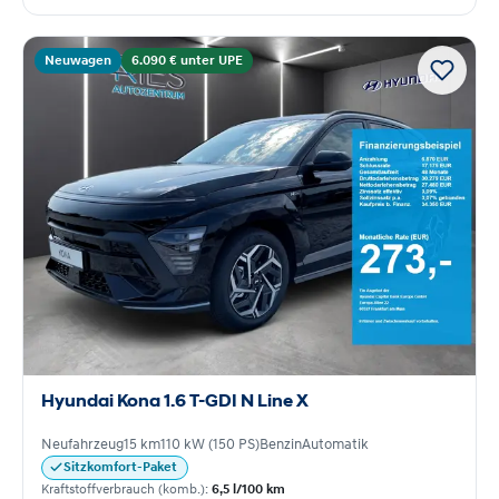
Neuwagen
6.090 € unter UPE
Hyundai Kona 1.6 T-GDI N Line X
Neufahrzeug
15 km
110 kW (150 PS)
Benzin
Automatik
Sitzkomfort-Paket
Kraftstoffverbrauch (komb.):
6,5 l/100 km