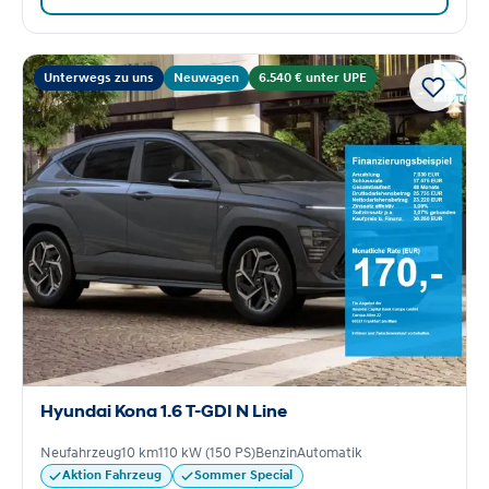
Unterwegs zu uns
Neuwagen
6.540 € unter UPE
Hyundai Kona 1.6 T-GDI N Line
Neufahrzeug
10 km
110 kW (150 PS)
Benzin
Automatik
Aktion Fahrzeug
Sommer Special