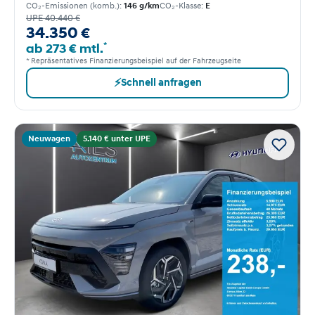
CO₂-Emissionen (komb.):
146 g/km
CO₂-Klasse:
E
UPE 40.440 €
34.350 €
*
ab 273 € mtl.
* Repräsentatives Finanzierungsbeispiel auf der Fahrzeugseite
⚡
Schnell anfragen
Neuwagen
5.140 € unter UPE