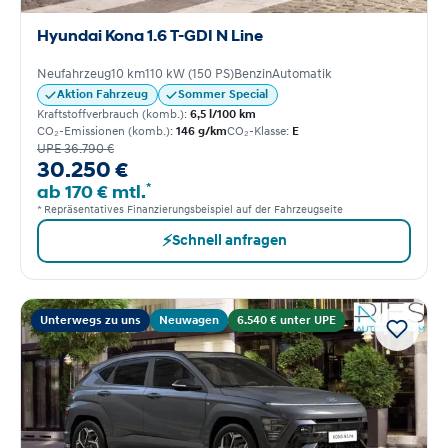
Hyundai Kona 1.6 T-GDI N Line
Neufahrzeug
10 km
110 kW (150 PS)
Benzin
Automatik
Aktion Fahrzeug
Sommer Special
Kraftstoffverbrauch (komb.):
6,5 l/100 km
CO₂-Emissionen (komb.):
146 g/km
CO₂-Klasse:
E
UPE 36.790 €
30.250 €
*
ab 170 € mtl.
* Repräsentatives Finanzierungsbeispiel auf der Fahrzeugseite
⚡
Schnell anfragen
Unterwegs zu uns
Neuwagen
6.540 € unter UPE