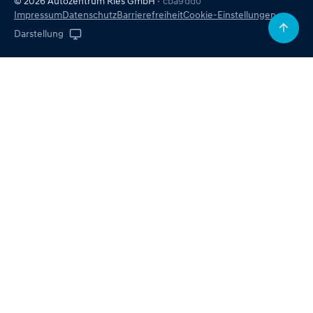
© 2026 Autozentrum Ries GmbH
· cba9dd0
Impressum
Datenschutz
Barrierefreiheit
Cookie-Einstellungen
Darstellung