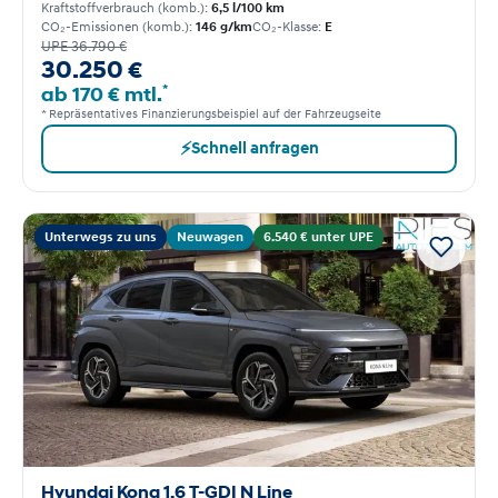
Kraftstoffverbrauch (komb.):
6,5 l/100 km
CO₂-Emissionen (komb.):
146 g/km
CO₂-Klasse:
E
UPE 36.790 €
30.250 €
*
ab 170 € mtl.
* Repräsentatives Finanzierungsbeispiel auf der Fahrzeugseite
⚡
Schnell anfragen
Unterwegs zu uns
Neuwagen
6.540 € unter UPE
Hyundai Kona 1.6 T-GDI N Line