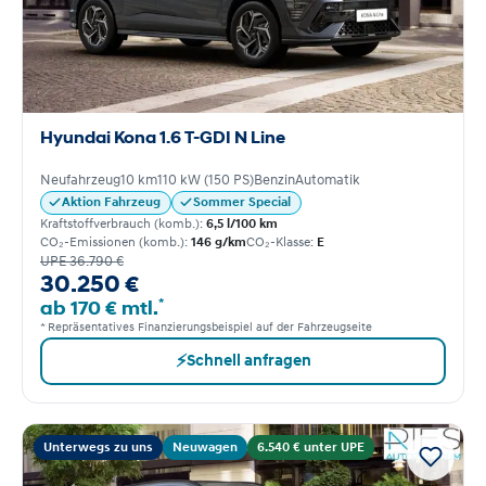
Hyundai Kona 1.6 T-GDI N Line
Neufahrzeug
10 km
110 kW (150 PS)
Benzin
Automatik
Aktion Fahrzeug
Sommer Special
Kraftstoffverbrauch (komb.):
6,5 l/100 km
CO₂-Emissionen (komb.):
146 g/km
CO₂-Klasse:
E
UPE 36.790 €
30.250 €
*
ab 170 € mtl.
* Repräsentatives Finanzierungsbeispiel auf der Fahrzeugseite
⚡
Schnell anfragen
Unterwegs zu uns
Neuwagen
6.540 € unter UPE