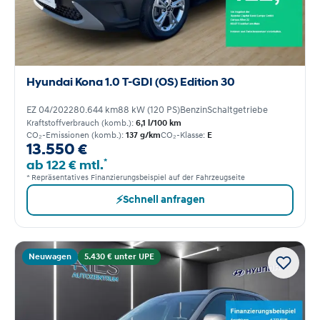
Hyundai Kona 1.0 T-GDI (OS) Edition 30
EZ 04/2022
80.644 km
88 kW (120 PS)
Benzin
Schaltgetriebe
Kraftstoffverbrauch (komb.):
6,1 l/100 km
CO₂-Emissionen (komb.):
137 g/km
CO₂-Klasse:
E
13.550 €
*
ab 122 € mtl.
* Repräsentatives Finanzierungsbeispiel auf der Fahrzeugseite
⚡
Schnell anfragen
Neuwagen
5.430 € unter UPE