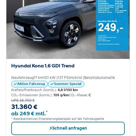
Hyundai Kona 1.6 GDI Trend
Neufahrzeug
17 km
101 kW (137 PS)
Hybrid (Benzin)
Automatik
Aktion Fahrzeug
Sommer Special
Kraftstoffverbrauch (komb.):
4,8 l/100 km
CO₂-Emissionen (komb.):
109 g/km
CO₂-Klasse:
C
UPE 36.790 €
31.360 €
*
ab 249 € mtl.
* Repräsentatives Finanzierungsbeispiel auf der Fahrzeugseite
⚡
Schnell anfragen