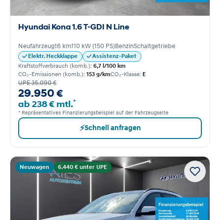
Hyundai Kona 1.6 T-GDI N Line
Neufahrzeug
16 km
110 kW (150 PS)
Benzin
Schaltgetriebe
Elektr. Heckklappe
Assistenz-Paket
Kraftstoffverbrauch (komb.):
6,7 l/100 km
CO₂-Emissionen (komb.):
153 g/km
CO₂-Klasse:
E
UPE 35.090 €
29.950 €
*
ab 238 € mtl.
* Repräsentatives Finanzierungsbeispiel auf der Fahrzeugseite
⚡
Schnell anfragen
Neuwagen
6.440 € unter UPE