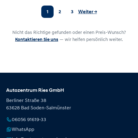
1
2
3
Weiter →
Nicht das Richtige gefunden oder einen Preis-Wunsch?
Kontaktieren Sie uns
— wir helfen persönlich weiter.
Autozentrum Ries GmbH
Berliner Straße 38
63628 Bad Soden-Salmünster
06056 91619-33
WhatsApp