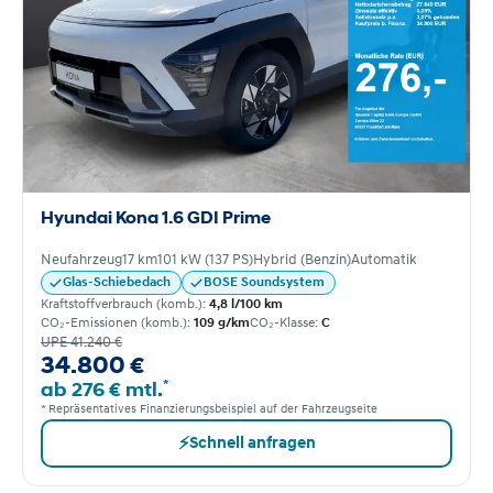
Hyundai Kona 1.6 GDI Prime
Neufahrzeug
17 km
101 kW (137 PS)
Hybrid (Benzin)
Automatik
Glas-Schiebedach
BOSE Soundsystem
Kraftstoffverbrauch (komb.):
4,8 l/100 km
CO₂-Emissionen (komb.):
109 g/km
CO₂-Klasse:
C
UPE 41.240 €
34.800 €
*
ab 276 € mtl.
* Repräsentatives Finanzierungsbeispiel auf der Fahrzeugseite
⚡
Schnell anfragen