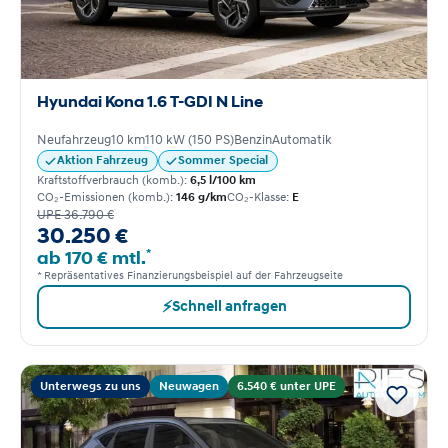
Hyundai Kona 1.6 T-GDI N Line
Neufahrzeug
10 km
110 kW (150 PS)
Benzin
Automatik
Aktion Fahrzeug
Sommer Special
Kraftstoffverbrauch (komb.):
6,5 l/100 km
CO₂-Emissionen (komb.):
146 g/km
CO₂-Klasse:
E
UPE 36.790 €
30.250 €
*
ab 170 € mtl.
* Repräsentatives Finanzierungsbeispiel auf der Fahrzeugseite
⚡
Schnell anfragen
Unterwegs zu uns
Neuwagen
6.540 € unter UPE