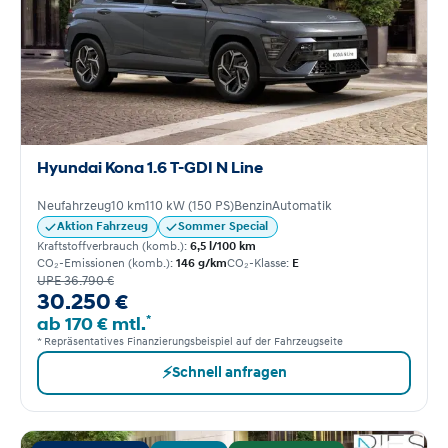
Hyundai Kona 1.6 T-GDI N Line
Neufahrzeug
10 km
110 kW (150 PS)
Benzin
Automatik
Aktion Fahrzeug
Sommer Special
Kraftstoffverbrauch (komb.):
6,5 l/100 km
CO₂-Emissionen (komb.):
146 g/km
CO₂-Klasse:
E
UPE 36.790 €
30.250 €
*
ab 170 € mtl.
* Repräsentatives Finanzierungsbeispiel auf der Fahrzeugseite
⚡
Schnell anfragen