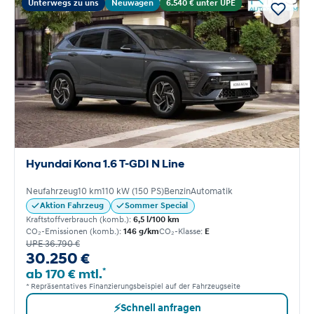
Unterwegs zu uns
Neuwagen
6.540 € unter UPE
Hyundai Kona 1.6 T-GDI N Line
Neufahrzeug
10 km
110 kW (150 PS)
Benzin
Automatik
Aktion Fahrzeug
Sommer Special
Kraftstoffverbrauch (komb.):
6,5 l/100 km
CO₂-Emissionen (komb.):
146 g/km
CO₂-Klasse:
E
UPE 36.790 €
30.250 €
*
ab 170 € mtl.
* Repräsentatives Finanzierungsbeispiel auf der Fahrzeugseite
⚡
Schnell anfragen