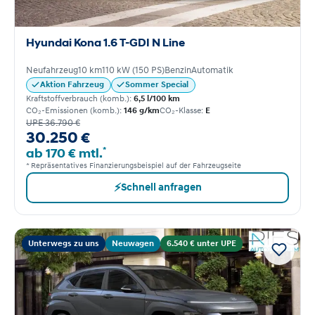
Hyundai Kona 1.6 T-GDI N Line
Neufahrzeug
10 km
110 kW (150 PS)
Benzin
Automatik
Aktion Fahrzeug
Sommer Special
Kraftstoffverbrauch (komb.):
6,5 l/100 km
CO₂-Emissionen (komb.):
146 g/km
CO₂-Klasse:
E
UPE 36.790 €
30.250 €
*
ab 170 € mtl.
* Repräsentatives Finanzierungsbeispiel auf der Fahrzeugseite
⚡
Schnell anfragen
Unterwegs zu uns
Neuwagen
6.540 € unter UPE