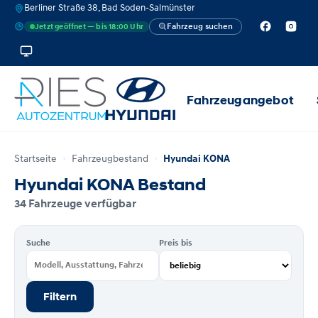
Berliner Straße 38, Bad Soden-Salmünster
Fahrzeug suchen
Jetzt geöffnet — bis 18:00 Uhr
Fahrzeugangebot
Startseite
Fahrzeugbestand
Hyundai KONA
Hyundai KONA Bestand
34 Fahrzeuge verfügbar
Suche
Preis bis
Filtern