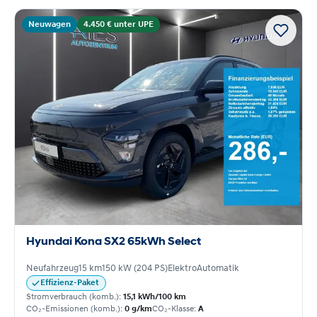
Neuwagen
4.450 € unter UPE
Hyundai Kona SX2 65kWh Select
Neufahrzeug
15 km
150 kW (204 PS)
Elektro
Automatik
Effizienz-Paket
Stromverbrauch (komb.):
15,1 kWh/100 km
CO₂-Emissionen (komb.):
0 g/km
CO₂-Klasse:
A