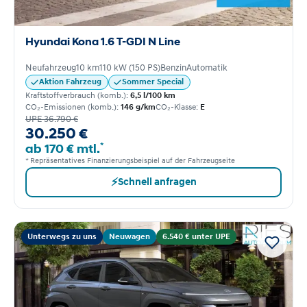
Hyundai Kona 1.6 T-GDI N Line
Neufahrzeug
10 km
110 kW (150 PS)
Benzin
Automatik
Aktion Fahrzeug
Sommer Special
Kraftstoffverbrauch (komb.):
6,5 l/100 km
CO₂-Emissionen (komb.):
146 g/km
CO₂-Klasse:
E
UPE 36.790 €
30.250 €
*
ab 170 € mtl.
* Repräsentatives Finanzierungsbeispiel auf der Fahrzeugseite
⚡
Schnell anfragen
Unterwegs zu uns
Neuwagen
6.540 € unter UPE