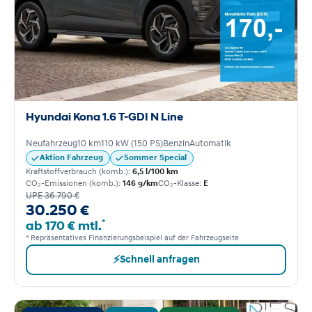
Hyundai Kona 1.6 T-GDI N Line
Neufahrzeug
10 km
110 kW (150 PS)
Benzin
Automatik
Aktion Fahrzeug
Sommer Special
Kraftstoffverbrauch (komb.):
6,5 l/100 km
CO₂-Emissionen (komb.):
146 g/km
CO₂-Klasse:
E
UPE 36.790 €
30.250 €
*
ab 170 € mtl.
* Repräsentatives Finanzierungsbeispiel auf der Fahrzeugseite
⚡
Schnell anfragen