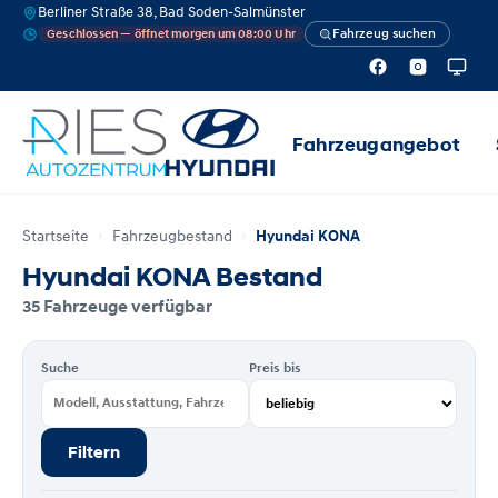
Berliner Straße 38, Bad Soden-Salmünster
Fahrzeug suchen
Geschlossen — öffnet morgen um 08:00 Uhr
Fahrzeugangebot
Startseite
Fahrzeugbestand
Hyundai KONA
Hyundai KONA Bestand
35 Fahrzeuge verfügbar
Suche
Preis bis
Filtern