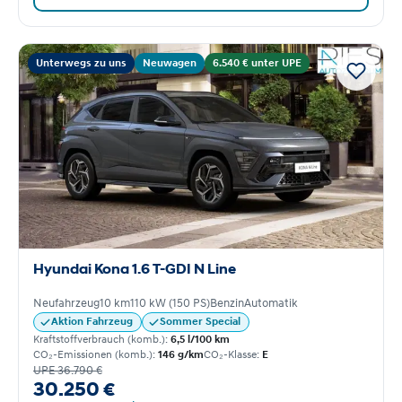
Unterwegs zu uns
Neuwagen
6.540 € unter UPE
Hyundai Kona 1.6 T-GDI N Line
Neufahrzeug
10 km
110 kW (150 PS)
Benzin
Automatik
Aktion Fahrzeug
Sommer Special
Kraftstoffverbrauch (komb.):
6,5 l/100 km
CO₂-Emissionen (komb.):
146 g/km
CO₂-Klasse:
E
UPE 36.790 €
30.250 €