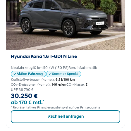
Hyundai Kona 1.6 T-GDI N Line
Neufahrzeug
10 km
110 kW (150 PS)
Benzin
Automatik
Aktion Fahrzeug
Sommer Special
Kraftstoffverbrauch (komb.):
6,5 l/100 km
CO₂-Emissionen (komb.):
146 g/km
CO₂-Klasse:
E
UPE 36.790 €
30.250 €
*
ab 170 € mtl.
* Repräsentatives Finanzierungsbeispiel auf der Fahrzeugseite
⚡
Schnell anfragen