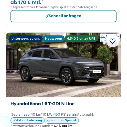
*
ab 170 € mtl.
* Repräsentatives Finanzierungsbeispiel auf der Fahrzeugseite
⚡
Schnell anfragen
Unterwegs zu uns
Neuwagen
6.540 € unter UPE
Hyundai Kona 1.6 T-GDI N Line
Neufahrzeug
10 km
110 kW (150 PS)
Benzin
Automatik
Aktion Fahrzeug
Sommer Special
Kraftstoffverbrauch (komb.):
6,5 l/100 km