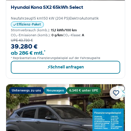
Hyundai Kona SX2 65kWh Select
Neufahrzeug
15 km
150 kW (204 PS)
Elektro
Automatik
Effizienz-Paket
Stromverbrauch (komb.):
15,1 kWh/100 km
CO₂-Emissionen (komb.):
0 g/km
CO₂-Klasse:
A
UPE 43.730 €
39.280 €
*
ab 286 € mtl.
* Repräsentatives Finanzierungsbeispiel auf der Fahrzeugseite
⚡
Schnell anfragen
Unterwegs zu uns
Neuwagen
6.540 € unter UPE