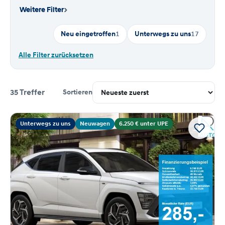
›
Weitere Filter
Neu eingetroffen
1
Unterwegs zu uns
17
Alle Filter zurücksetzen
35 Treffer
Sortieren
Suchergebnisse
Unterwegs zu uns
Neuwagen
6.250 € unter UPE