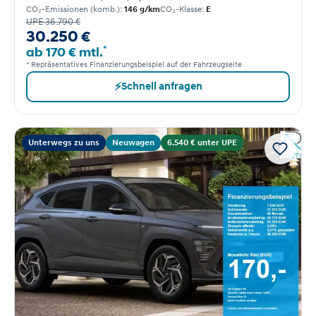
CO₂-Emissionen (komb.):
146 g/km
CO₂-Klasse:
E
UPE 36.790 €
30.250 €
*
ab 170 € mtl.
* Repräsentatives Finanzierungsbeispiel auf der Fahrzeugseite
⚡
Schnell anfragen
Unterwegs zu uns
Neuwagen
6.540 € unter UPE