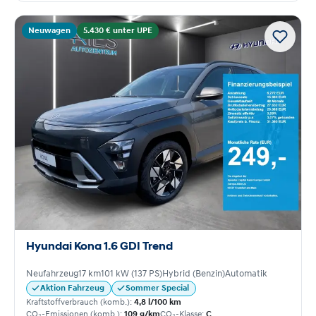
Neuwagen
5.430 € unter UPE
Hyundai Kona 1.6 GDI Trend
Neufahrzeug
17 km
101 kW (137 PS)
Hybrid (Benzin)
Automatik
Aktion Fahrzeug
Sommer Special
Kraftstoffverbrauch (komb.):
4,8 l/100 km
CO₂-Emissionen (komb.):
109 g/km
CO₂-Klasse:
C