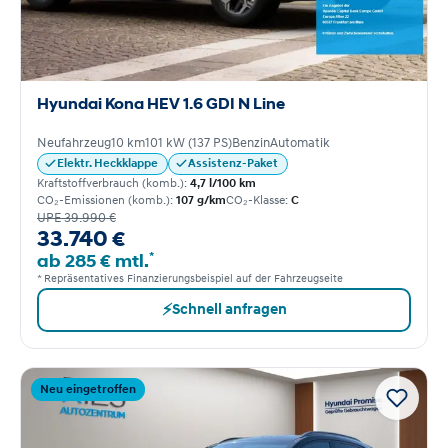
Hyundai Kona HEV 1.6 GDI N Line
Neufahrzeug
10 km
101 kW (137 PS)
Benzin
Automatik
Elektr. Heckklappe
Assistenz-Paket
Kraftstoffverbrauch (komb.):
4,7 l/100 km
CO₂-Emissionen (komb.):
107 g/km
CO₂-Klasse:
C
UPE 39.990 €
33.740 €
*
ab 285 € mtl.
* Repräsentatives Finanzierungsbeispiel auf der Fahrzeugseite
⚡
Schnell anfragen
Neu eingetroffen