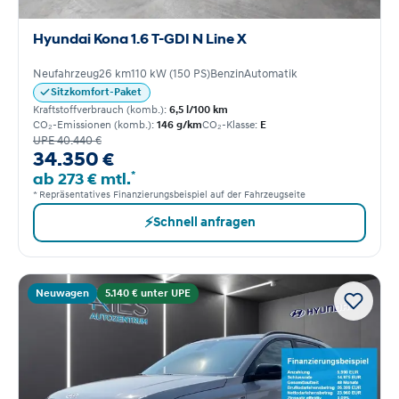
Hyundai Kona 1.6 T-GDI N Line X
Neufahrzeug
26 km
110 kW (150 PS)
Benzin
Automatik
Sitzkomfort-Paket
Kraftstoffverbrauch (komb.):
6,5 l/100 km
CO₂-Emissionen (komb.):
146 g/km
CO₂-Klasse:
E
UPE 40.440 €
34.350 €
*
ab 273 € mtl.
* Repräsentatives Finanzierungsbeispiel auf der Fahrzeugseite
⚡
Schnell anfragen
Neuwagen
5.140 € unter UPE