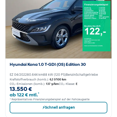
Hyundai Kona 1.0 T-GDI (OS) Edition 30
EZ 04/2022
80.644 km
88 kW (120 PS)
Benzin
Schaltgetriebe
Kraftstoffverbrauch (komb.):
6,1 l/100 km
CO₂-Emissionen (komb.):
137 g/km
CO₂-Klasse:
E
13.550 €
*
ab 122 € mtl.
* Repräsentatives Finanzierungsbeispiel auf der Fahrzeugseite
⚡
Schnell anfragen