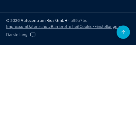
© 2026 Autozentrum Ries GmbH
· a99a7bc
Impressum
Datenschutz
Barrierefreiheit
Cookie-Einstellungen
Darstellung