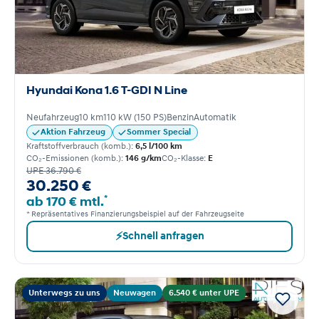
Hyundai Kona 1.6 T-GDI N Line
Neufahrzeug
10 km
110 kW (150 PS)
Benzin
Automatik
Aktion Fahrzeug
Sommer Special
Kraftstoffverbrauch (komb.):
6,5 l/100 km
CO₂-Emissionen (komb.):
146 g/km
CO₂-Klasse:
E
UPE 36.790 €
30.250 €
*
ab 170 € mtl.
* Repräsentatives Finanzierungsbeispiel auf der Fahrzeugseite
⚡
Schnell anfragen
Unterwegs zu uns
Neuwagen
6.540 € unter UPE