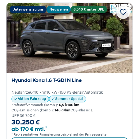
Unterwegs zu uns
Neuwagen
6.540 € unter UPE
Hyundai Kona 1.6 T-GDI N Line
Neufahrzeug
10 km
110 kW (150 PS)
Benzin
Automatik
Aktion Fahrzeug
Sommer Special
Kraftstoffverbrauch (komb.):
6,5 l/100 km
CO₂-Emissionen (komb.):
146 g/km
CO₂-Klasse:
E
UPE 36.790 €
30.250 €
*
ab 170 € mtl.
* Repräsentatives Finanzierungsbeispiel auf der Fahrzeugseite