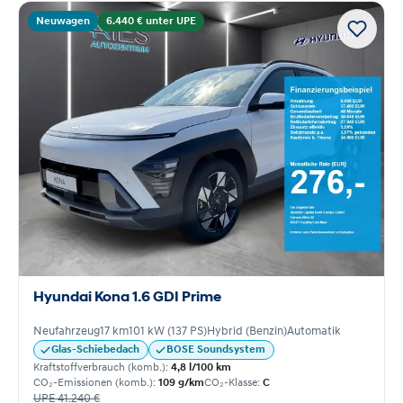
Neuwagen
6.440 € unter UPE
Hyundai Kona 1.6 GDI Prime
Neufahrzeug
17 km
101 kW (137 PS)
Hybrid (Benzin)
Automatik
Glas-Schiebedach
BOSE Soundsystem
Kraftstoffverbrauch (komb.):
4,8 l/100 km
CO₂-Emissionen (komb.):
109 g/km
CO₂-Klasse:
C
UPE 41.240 €