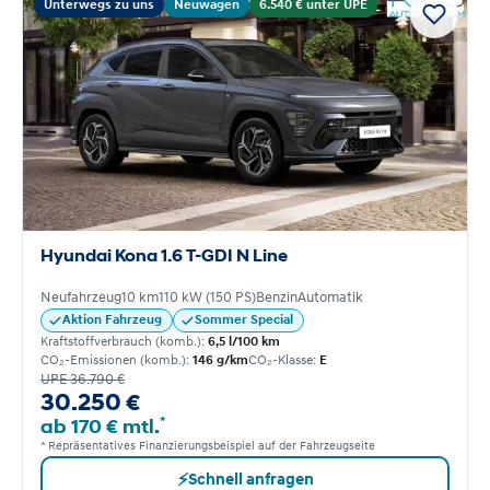
Unterwegs zu uns
Neuwagen
6.540 € unter UPE
Hyundai Kona 1.6 T-GDI N Line
Neufahrzeug
10 km
110 kW (150 PS)
Benzin
Automatik
Aktion Fahrzeug
Sommer Special
Kraftstoffverbrauch (komb.):
6,5 l/100 km
CO₂-Emissionen (komb.):
146 g/km
CO₂-Klasse:
E
UPE 36.790 €
30.250 €
*
ab 170 € mtl.
* Repräsentatives Finanzierungsbeispiel auf der Fahrzeugseite
⚡
Schnell anfragen