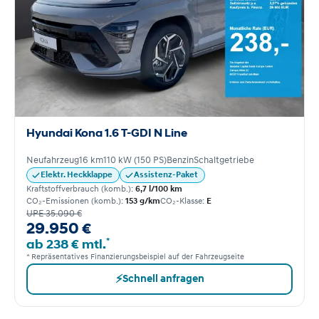
Hyundai Kona 1.6 T-GDI N Line
Neufahrzeug
16 km
110 kW (150 PS)
Benzin
Schaltgetriebe
Elektr. Heckklappe
Assistenz-Paket
Kraftstoffverbrauch (komb.):
6,7 l/100 km
CO₂-Emissionen (komb.):
153 g/km
CO₂-Klasse:
E
UPE 35.090 €
29.950 €
*
ab 238 € mtl.
* Repräsentatives Finanzierungsbeispiel auf der Fahrzeugseite
⚡
Schnell anfragen