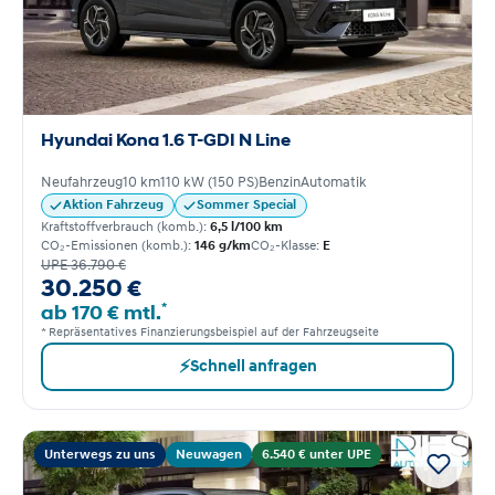
Hyundai Kona 1.6 T-GDI N Line
Neufahrzeug
10 km
110 kW (150 PS)
Benzin
Automatik
Aktion Fahrzeug
Sommer Special
Kraftstoffverbrauch (komb.):
6,5 l/100 km
CO₂-Emissionen (komb.):
146 g/km
CO₂-Klasse:
E
UPE 36.790 €
30.250 €
*
ab 170 € mtl.
* Repräsentatives Finanzierungsbeispiel auf der Fahrzeugseite
⚡
Schnell anfragen
Unterwegs zu uns
Neuwagen
6.540 € unter UPE