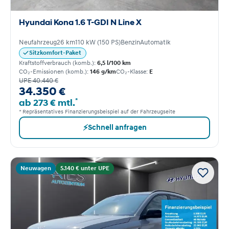
Hyundai Kona 1.6 T-GDI N Line X
Neufahrzeug
26 km
110 kW (150 PS)
Benzin
Automatik
Sitzkomfort-Paket
Kraftstoffverbrauch (komb.):
6,5 l/100 km
CO₂-Emissionen (komb.):
146 g/km
CO₂-Klasse:
E
UPE 40.440 €
34.350 €
*
ab 273 € mtl.
* Repräsentatives Finanzierungsbeispiel auf der Fahrzeugseite
⚡
Schnell anfragen
Neuwagen
5.140 € unter UPE