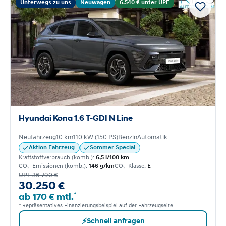
Unterwegs zu uns
Neuwagen
6.540 € unter UPE
Hyundai Kona 1.6 T-GDI N Line
Neufahrzeug
10 km
110 kW (150 PS)
Benzin
Automatik
Aktion Fahrzeug
Sommer Special
Kraftstoffverbrauch (komb.):
6,5 l/100 km
CO₂-Emissionen (komb.):
146 g/km
CO₂-Klasse:
E
UPE 36.790 €
30.250 €
*
ab 170 € mtl.
* Repräsentatives Finanzierungsbeispiel auf der Fahrzeugseite
⚡
Schnell anfragen