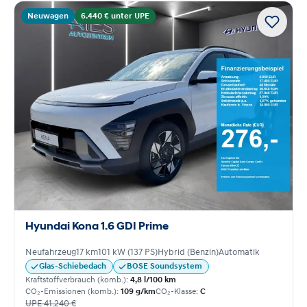
Neuwagen
6.440 € unter UPE
Hyundai Kona 1.6 GDI Prime
Neufahrzeug
17 km
101 kW (137 PS)
Hybrid (Benzin)
Automatik
Glas-Schiebedach
BOSE Soundsystem
Kraftstoffverbrauch (komb.):
4,8 l/100 km
CO₂-Emissionen (komb.):
109 g/km
CO₂-Klasse:
C
UPE 41.240 €