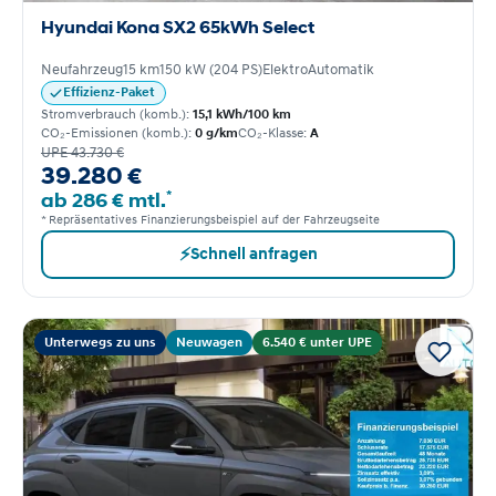
Hyundai Kona SX2 65kWh Select
Neufahrzeug
15 km
150 kW (204 PS)
Elektro
Automatik
Effizienz-Paket
Stromverbrauch (komb.):
15,1 kWh/100 km
CO₂-Emissionen (komb.):
0 g/km
CO₂-Klasse:
A
UPE 43.730 €
39.280 €
*
ab 286 € mtl.
* Repräsentatives Finanzierungsbeispiel auf der Fahrzeugseite
⚡
Schnell anfragen
Unterwegs zu uns
Neuwagen
6.540 € unter UPE