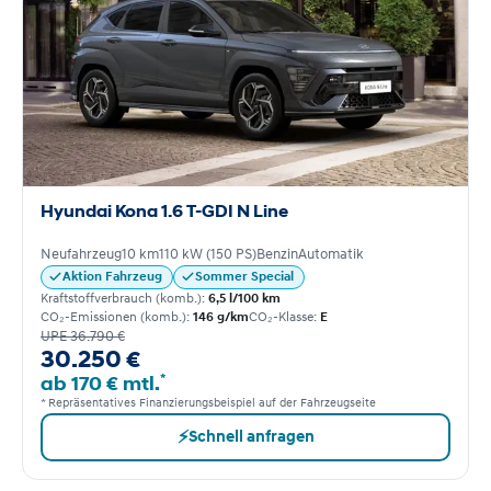
Hyundai Kona 1.6 T-GDI N Line
Neufahrzeug
10 km
110 kW (150 PS)
Benzin
Automatik
Aktion Fahrzeug
Sommer Special
Kraftstoffverbrauch (komb.):
6,5 l/100 km
CO₂-Emissionen (komb.):
146 g/km
CO₂-Klasse:
E
UPE 36.790 €
30.250 €
*
ab 170 € mtl.
* Repräsentatives Finanzierungsbeispiel auf der Fahrzeugseite
⚡
Schnell anfragen