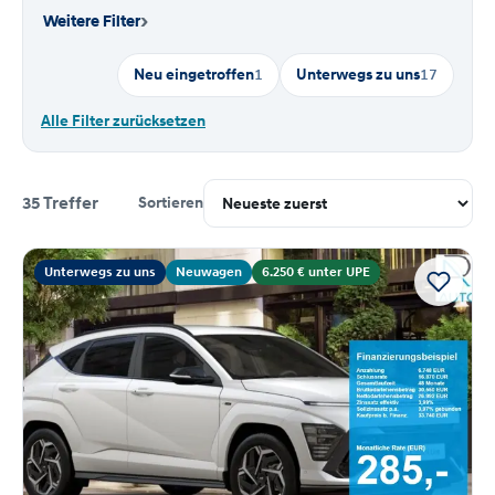
›
Weitere Filter
Neu eingetroffen
1
Unterwegs zu uns
17
Alle Filter zurücksetzen
35 Treffer
Sortieren
Suchergebnisse
Unterwegs zu uns
Neuwagen
6.250 € unter UPE