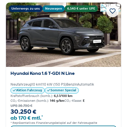
Unterwegs zu uns
Neuwagen
6.540 € unter UPE
Hyundai Kona 1.6 T-GDI N Line
Neufahrzeug
10 km
110 kW (150 PS)
Benzin
Automatik
Aktion Fahrzeug
Sommer Special
Kraftstoffverbrauch (komb.):
6,5 l/100 km
CO₂-Emissionen (komb.):
146 g/km
CO₂-Klasse:
E
UPE 36.790 €
30.250 €
*
ab 170 € mtl.
* Repräsentatives Finanzierungsbeispiel auf der Fahrzeugseite