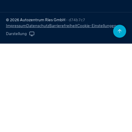
© 2026 Autozentrum Ries GmbH
· d74b7c7
Impressum
Datenschutz
Barrierefreiheit
Cookie-Einstellungen
Darstellung