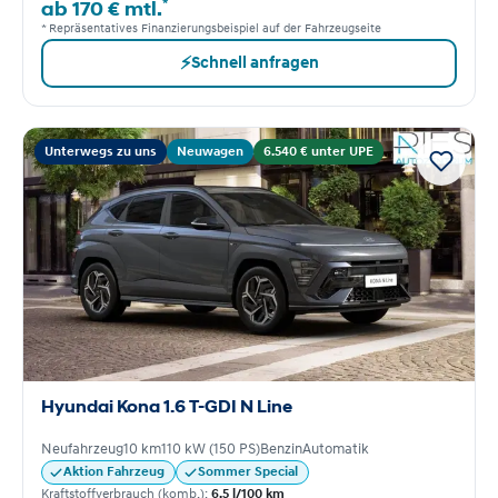
*
ab 170 € mtl.
* Repräsentatives Finanzierungsbeispiel auf der Fahrzeugseite
⚡
Schnell anfragen
Unterwegs zu uns
Neuwagen
6.540 € unter UPE
Hyundai Kona 1.6 T-GDI N Line
Neufahrzeug
10 km
110 kW (150 PS)
Benzin
Automatik
Aktion Fahrzeug
Sommer Special
Kraftstoffverbrauch (komb.):
6,5 l/100 km