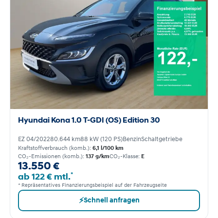
Hyundai Kona 1.0 T-GDI (OS) Edition 30
EZ 04/2022
80.644 km
88 kW (120 PS)
Benzin
Schaltgetriebe
Kraftstoffverbrauch (komb.):
6,1 l/100 km
CO₂-Emissionen (komb.):
137 g/km
CO₂-Klasse:
E
13.550 €
*
ab 122 € mtl.
* Repräsentatives Finanzierungsbeispiel auf der Fahrzeugseite
⚡
Schnell anfragen