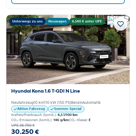
Unterwegs zu uns
Neuwagen
6.540 € unter UPE
Hyundai Kona 1.6 T-GDI N Line
Neufahrzeug
10 km
110 kW (150 PS)
Benzin
Automatik
Aktion Fahrzeug
Sommer Special
Kraftstoffverbrauch (komb.):
6,5 l/100 km
CO₂-Emissionen (komb.):
146 g/km
CO₂-Klasse:
E
UPE 36.790 €
30.250 €