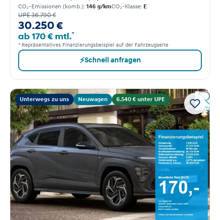
CO₂-Emissionen (komb.):
146 g/km
CO₂-Klasse:
E
UPE 36.790 €
30.250 €
*
ab 170 € mtl.
* Repräsentatives Finanzierungsbeispiel auf der Fahrzeugseite
⚡
Schnell anfragen
Unterwegs zu uns
Neuwagen
6.540 € unter UPE