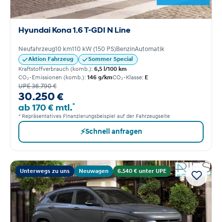
Hyundai Kona 1.6 T-GDI N Line
Neufahrzeug
10 km
110 kW (150 PS)
Benzin
Automatik
Aktion Fahrzeug
Sommer Special
Kraftstoffverbrauch (komb.):
6,5 l/100 km
CO₂-Emissionen (komb.):
146 g/km
CO₂-Klasse:
E
UPE 36.790 €
30.250 €
*
ab 170 € mtl.
* Repräsentatives Finanzierungsbeispiel auf der Fahrzeugseite
⚡
Schnell anfragen
Unterwegs zu uns
Neuwagen
6.540 € unter UPE