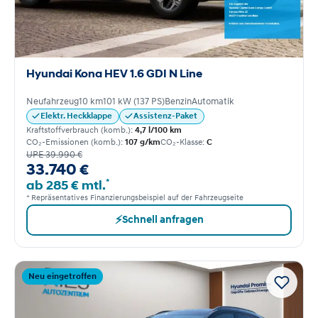
Hyundai Kona HEV 1.6 GDI N Line
Neufahrzeug
10 km
101 kW (137 PS)
Benzin
Automatik
Elektr. Heckklappe
Assistenz-Paket
Kraftstoffverbrauch (komb.):
4,7 l/100 km
CO₂-Emissionen (komb.):
107 g/km
CO₂-Klasse:
C
UPE 39.990 €
33.740 €
*
ab 285 € mtl.
* Repräsentatives Finanzierungsbeispiel auf der Fahrzeugseite
⚡
Schnell anfragen
Neu eingetroffen