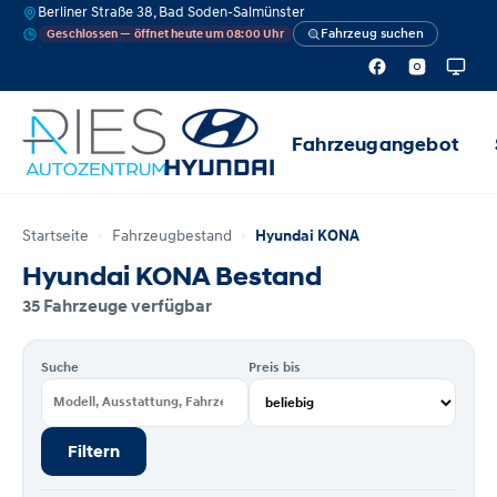
Berliner Straße 38, Bad Soden-Salmünster
Fahrzeug suchen
Geschlossen — öffnet heute um 08:00 Uhr
Fahrzeugangebot
Startseite
Fahrzeugbestand
Hyundai KONA
Hyundai KONA Bestand
35 Fahrzeuge verfügbar
Suche
Preis bis
Filtern