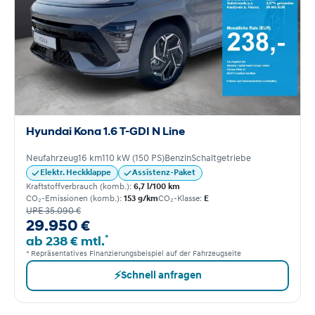
Hyundai Kona 1.6 T-GDI N Line
Neufahrzeug
16 km
110 kW (150 PS)
Benzin
Schaltgetriebe
Elektr. Heckklappe
Assistenz-Paket
Kraftstoffverbrauch (komb.):
6,7 l/100 km
CO₂-Emissionen (komb.):
153 g/km
CO₂-Klasse:
E
UPE 35.090 €
29.950 €
*
ab 238 € mtl.
* Repräsentatives Finanzierungsbeispiel auf der Fahrzeugseite
⚡
Schnell anfragen