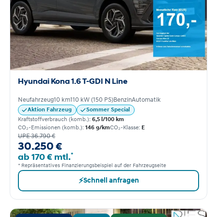
Hyundai Kona 1.6 T-GDI N Line
Neufahrzeug
10 km
110 kW (150 PS)
Benzin
Automatik
Aktion Fahrzeug
Sommer Special
Kraftstoffverbrauch (komb.):
6,5 l/100 km
CO₂-Emissionen (komb.):
146 g/km
CO₂-Klasse:
E
UPE 36.790 €
30.250 €
*
ab 170 € mtl.
* Repräsentatives Finanzierungsbeispiel auf der Fahrzeugseite
⚡
Schnell anfragen