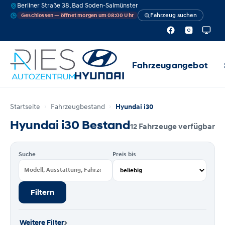
Berliner Straße 38, Bad Soden-Salmünster
Fahrzeug suchen
Geschlossen — öffnet morgen um 08:00 Uhr
Fahrzeugangebot
Startseite
Fahrzeugbestand
Hyundai i30
Hyundai i30 Bestand
12 Fahrzeuge verfügbar
Suche
Preis bis
Filtern
›
Weitere Filter