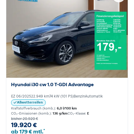
Hyundai i30 cw 1.0 T-GDI Advantage
EZ 06/2025
22.949 km
74 kW (101 PS)
Benzin
Automatik
Allwetterreifen
Kraftstoffverbrauch (komb.):
6,0 l/100 km
CO₂-Emissionen (komb.):
136 g/km
CO₂-Klasse:
E
bisher 20.920 €
19.920 €
*
ab 179 € mtl.