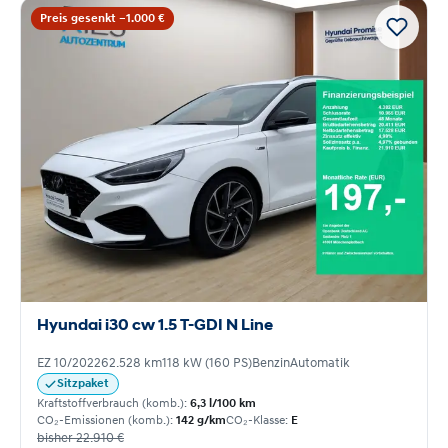
Preis gesenkt −1.000 €
Hyundai i30 cw 1.5 T-GDI N Line
EZ 10/2022
62.528 km
118 kW (160 PS)
Benzin
Automatik
Sitzpaket
Kraftstoffverbrauch (komb.):
6,3 l/100 km
CO₂-Emissionen (komb.):
142 g/km
CO₂-Klasse:
E
bisher 22.910 €