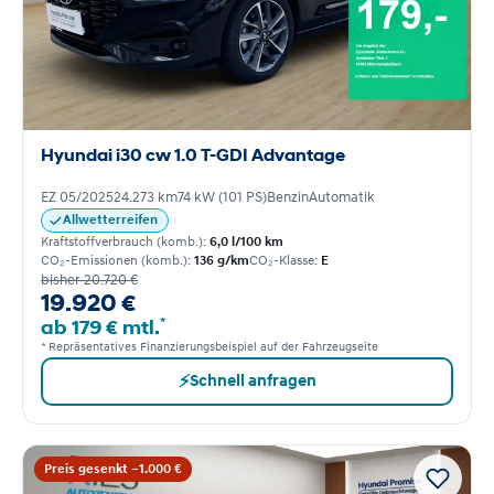
Hyundai i30 cw 1.0 T-GDI Advantage
EZ 05/2025
24.273 km
74 kW (101 PS)
Benzin
Automatik
Allwetterreifen
Kraftstoffverbrauch (komb.):
6,0 l/100 km
CO₂-Emissionen (komb.):
136 g/km
CO₂-Klasse:
E
bisher 20.720 €
19.920 €
*
ab 179 € mtl.
* Repräsentatives Finanzierungsbeispiel auf der Fahrzeugseite
⚡
Schnell anfragen
Preis gesenkt −1.000 €