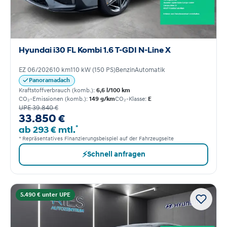
Hyundai i30 FL Kombi 1.6 T-GDI N-Line X
EZ 06/2026
10 km
110 kW (150 PS)
Benzin
Automatik
Panoramadach
Kraftstoffverbrauch (komb.):
6,6 l/100 km
CO₂-Emissionen (komb.):
149 g/km
CO₂-Klasse:
E
UPE 39.840 €
33.850 €
*
ab 293 € mtl.
* Repräsentatives Finanzierungsbeispiel auf der Fahrzeugseite
⚡
Schnell anfragen
5.490 € unter UPE