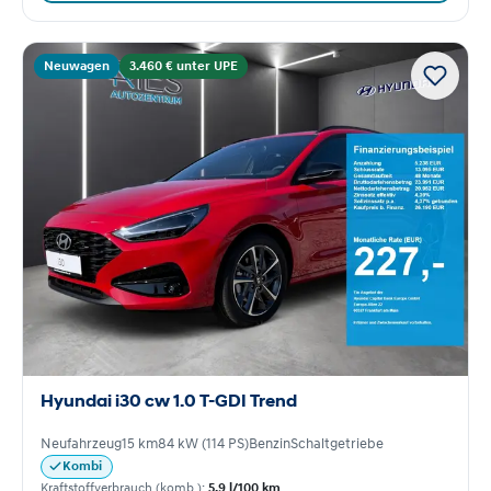
Neuwagen
3.460 € unter UPE
Hyundai i30 cw 1.0 T-GDI Trend
Neufahrzeug
15 km
84 kW (114 PS)
Benzin
Schaltgetriebe
Kombi
Kraftstoffverbrauch (komb.):
5,9 l/100 km