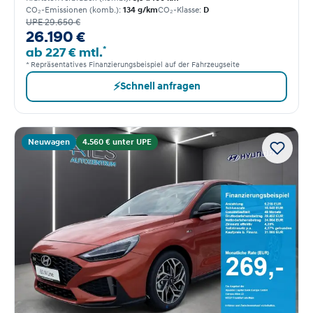
CO₂-Emissionen (komb.):
134 g/km
CO₂-Klasse:
D
UPE 29.650 €
26.190 €
*
ab 227 € mtl.
* Repräsentatives Finanzierungsbeispiel auf der Fahrzeugseite
⚡
Schnell anfragen
Neuwagen
4.560 € unter UPE