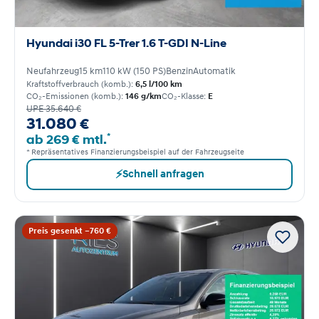
Hyundai i30 FL 5-Trer 1.6 T-GDI N-Line
Neufahrzeug
15 km
110 kW (150 PS)
Benzin
Automatik
Kraftstoffverbrauch (komb.):
6,5 l/100 km
CO₂-Emissionen (komb.):
146 g/km
CO₂-Klasse:
E
UPE 35.640 €
31.080 €
*
ab 269 € mtl.
* Repräsentatives Finanzierungsbeispiel auf der Fahrzeugseite
⚡
Schnell anfragen
Preis gesenkt −760 €