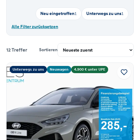
Neu eingetroffen
1
Unterwegs zu uns
1
Alle Filter zurücksetzen
12 Treffer
Sortieren
Suchergebnisse
Unterwegs zu uns
Neuwagen
4.900 € unter UPE