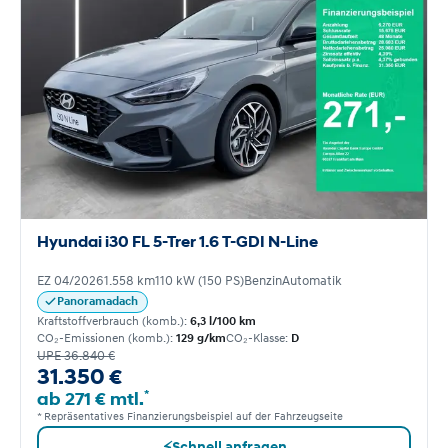
Hyundai i30 FL 5-Trer 1.6 T-GDI N-Line
EZ 04/2026
1.558 km
110 kW (150 PS)
Benzin
Automatik
Panoramadach
Kraftstoffverbrauch (komb.):
6,3 l/100 km
CO₂-Emissionen (komb.):
129 g/km
CO₂-Klasse:
D
UPE 36.840 €
31.350 €
*
ab 271 € mtl.
* Repräsentatives Finanzierungsbeispiel auf der Fahrzeugseite
⚡
Schnell anfragen