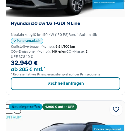
Hyundai i30 cw 1.6 T-GDI N Line
Neufahrzeug
10 km
110 kW (150 PS)
Benzin
Automatik
Panoramadach
Kraftstoffverbrauch (komb.):
6,6 l/100 km
CO₂-Emissionen (komb.):
149 g/km
CO₂-Klasse:
E
UPE 37.840 €
32.940 €
*
ab 285 € mtl.
* Repräsentatives Finanzierungsbeispiel auf der Fahrzeugseite
⚡
Schnell anfragen
Neu eingetroffen
4.900 € unter UPE