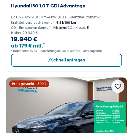
Hyundai i30 1.0 T-GDI Advantage
EZ 01/2025
19.315 km
74 kW (101 PS)
Benzin
Automatik
Kraftstoffverbrauch (komb.):
6,5 l/100 km
CO₂-Emissionen (komb.):
148 g/km
CO₂-Klasse:
E
bisher 20.940 €
19.940 €
*
ab 179 € mtl.
* Repräsentatives Finanzierungsbeispiel auf der Fahrzeugseite
⚡
Schnell anfragen
Preis gesenkt −800 €