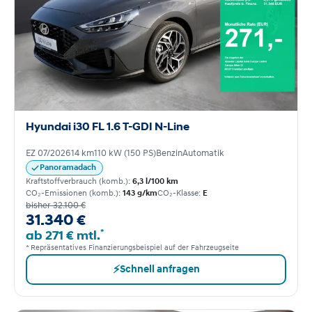
Hyundai i30 FL 1.6 T-GDI N-Line
EZ 07/2026
14 km
110 kW (150 PS)
Benzin
Automatik
Panoramadach
Kraftstoffverbrauch (komb.):
6,3 l/100 km
CO₂-Emissionen (komb.):
143 g/km
CO₂-Klasse:
E
bisher 32.100 €
31.340 €
*
ab 271 € mtl.
* Repräsentatives Finanzierungsbeispiel auf der Fahrzeugseite
⚡
Schnell anfragen