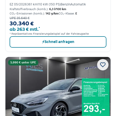
EZ 05/2026
361 km
110 kW (150 PS)
Benzin
Automatik
Kraftstoffverbrauch (komb.):
6,3 l/100 km
CO₂-Emissionen (komb.):
142 g/km
CO₂-Klasse:
E
UPE 35.640 €
30.340 €
*
ab 263 € mtl.
* Repräsentatives Finanzierungsbeispiel auf der Fahrzeugseite
⚡
Schnell anfragen
5.990 € unter UPE