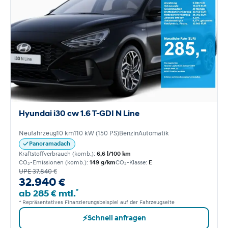
Hyundai i30 cw 1.6 T-GDI N Line
Neufahrzeug
10 km
110 kW (150 PS)
Benzin
Automatik
Panoramadach
Kraftstoffverbrauch (komb.):
6,6 l/100 km
CO₂-Emissionen (komb.):
149 g/km
CO₂-Klasse:
E
UPE 37.840 €
32.940 €
*
ab 285 € mtl.
* Repräsentatives Finanzierungsbeispiel auf der Fahrzeugseite
⚡
Schnell anfragen