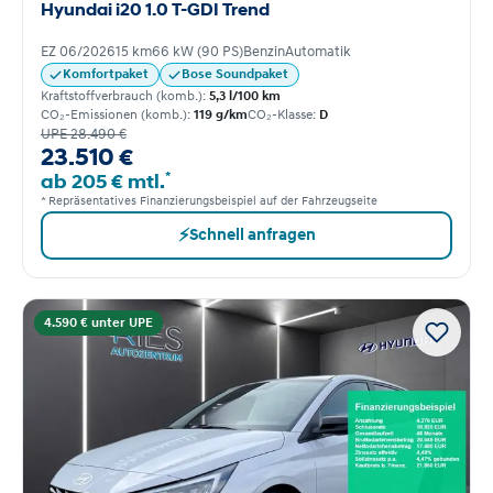
Hyundai i20 1.0 T-GDI Trend
EZ 06/2026
15 km
66 kW (90 PS)
Benzin
Automatik
Komfortpaket
Bose Soundpaket
Kraftstoffverbrauch (komb.):
5,3 l/100 km
CO₂-Emissionen (komb.):
119 g/km
CO₂-Klasse:
D
UPE 28.490 €
23.510 €
*
ab 205 € mtl.
* Repräsentatives Finanzierungsbeispiel auf der Fahrzeugseite
⚡
Schnell anfragen
4.590 € unter UPE