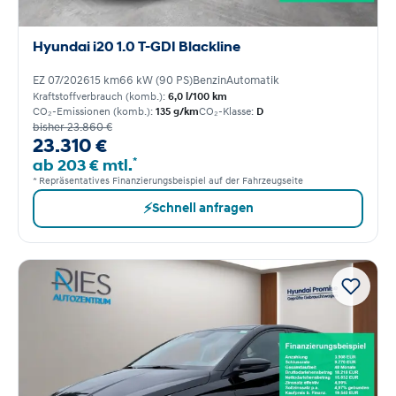
Hyundai i20 1.0 T-GDI Blackline
EZ 07/2026
15 km
66 kW (90 PS)
Benzin
Automatik
Kraftstoffverbrauch (komb.):
6,0 l/100 km
CO₂-Emissionen (komb.):
135 g/km
CO₂-Klasse:
D
bisher 23.860 €
23.310 €
*
ab 203 € mtl.
* Repräsentatives Finanzierungsbeispiel auf der Fahrzeugseite
⚡
Schnell anfragen