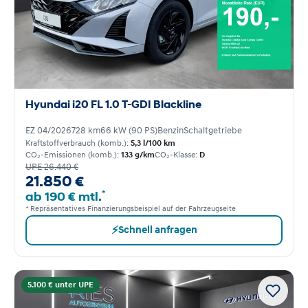
Hyundai i20 FL 1.0 T-GDI Blackline
EZ 04/2026
728 km
66 kW (90 PS)
Benzin
Schaltgetriebe
Kraftstoffverbrauch (komb.):
5,3 l/100 km
CO₂-Emissionen (komb.):
133 g/km
CO₂-Klasse:
D
UPE 26.440 €
21.850 €
*
ab 190 € mtl.
* Repräsentatives Finanzierungsbeispiel auf der Fahrzeugseite
⚡
Schnell anfragen
5.100 € unter UPE