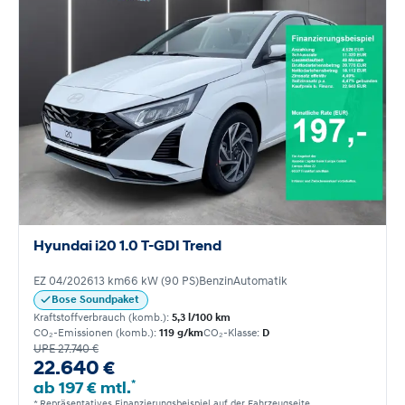
Hyundai i20 1.0 T-GDI Trend
EZ 04/2026
13 km
66 kW (90 PS)
Benzin
Automatik
Bose Soundpaket
Kraftstoffverbrauch (komb.):
5,3 l/100 km
CO₂-Emissionen (komb.):
119 g/km
CO₂-Klasse:
D
UPE 27.740 €
22.640 €
*
ab 197 € mtl.
* Repräsentatives Finanzierungsbeispiel auf der Fahrzeugseite