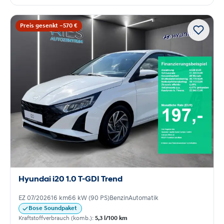
Preis gesenkt −570 €
Hyundai i20 1.0 T-GDI Trend
EZ 07/2026
16 km
66 kW (90 PS)
Benzin
Automatik
Bose Soundpaket
Kraftstoffverbrauch (komb.):
5,3 l/100 km