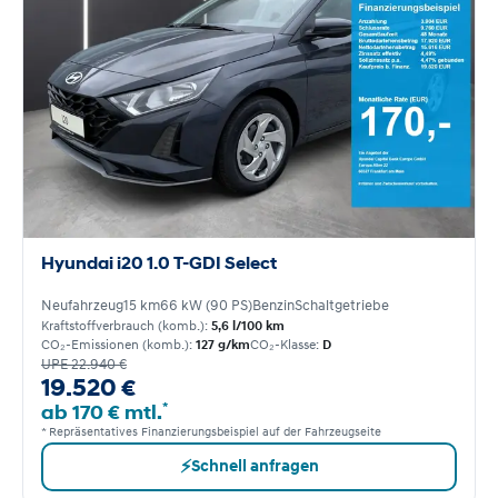
Hyundai i20 1.0 T-GDI Select
Neufahrzeug
15 km
66 kW (90 PS)
Benzin
Schaltgetriebe
Kraftstoffverbrauch (komb.):
5,6 l/100 km
CO₂-Emissionen (komb.):
127 g/km
CO₂-Klasse:
D
UPE 22.940 €
19.520 €
*
ab 170 € mtl.
* Repräsentatives Finanzierungsbeispiel auf der Fahrzeugseite
⚡
Schnell anfragen