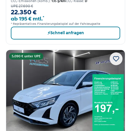
CO₂-Emissionen (komb.):
135 g/km
CO₂-Klasse:
D
UPE 27.690 €
22.350 €
*
ab 195 € mtl.
* Repräsentatives Finanzierungsbeispiel auf der Fahrzeugseite
⚡
Schnell anfragen
5.090 € unter UPE