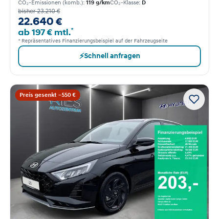
CO₂-Emissionen (komb.):
119 g/km
CO₂-Klasse:
D
bisher 23.210 €
22.640 €
*
ab 197 € mtl.
* Repräsentatives Finanzierungsbeispiel auf der Fahrzeugseite
⚡
Schnell anfragen
Preis gesenkt −550 €