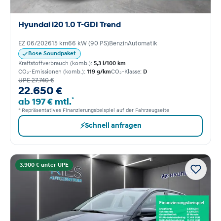
Hyundai i20 1.0 T-GDI Trend
EZ 06/2026
15 km
66 kW (90 PS)
Benzin
Automatik
Bose Soundpaket
Kraftstoffverbrauch (komb.):
5,3 l/100 km
CO₂-Emissionen (komb.):
119 g/km
CO₂-Klasse:
D
UPE 27.740 €
22.650 €
*
ab 197 € mtl.
* Repräsentatives Finanzierungsbeispiel auf der Fahrzeugseite
⚡
Schnell anfragen
3.900 € unter UPE