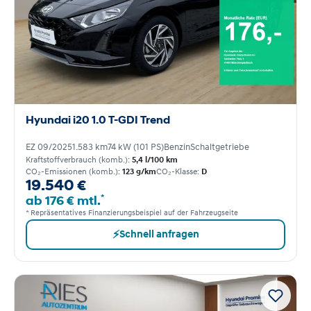
Hyundai i20 1.0 T-GDI Trend
EZ 09/2025
1.583 km
74 kW (101 PS)
Benzin
Schaltgetriebe
Kraftstoffverbrauch (komb.):
5,4 l/100 km
CO₂-Emissionen (komb.):
123 g/km
CO₂-Klasse:
D
19.540 €
*
ab 176 € mtl.
* Repräsentatives Finanzierungsbeispiel auf der Fahrzeugseite
⚡
Schnell anfragen