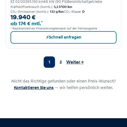
EZ 02/2026
5.150 km
66 kW (90 PS)
Benzin
Schaltgetriebe
Kraftstoffverbrauch (komb.):
5,3 l/100 km
CO₂-Emissionen (komb.):
133 g/km
CO₂-Klasse:
D
19.940 €
*
ab 174 € mtl.
* Repräsentatives Finanzierungsbeispiel auf der Fahrzeugseite
⚡
Schnell anfragen
1
2
Weiter →
Nicht das Richtige gefunden oder einen Preis-Wunsch?
Kontaktieren Sie uns
— wir helfen persönlich weiter.