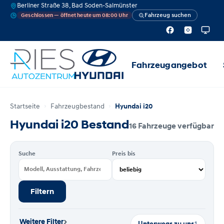
Berliner Straße 38, Bad Soden-Salmünster
Fahrzeug suchen
Geschlossen — öffnet heute um 08:00 Uhr
Fahrzeugangebot
Startseite
Fahrzeugbestand
Hyundai i20
Hyundai i20 Bestand
16 Fahrzeuge verfügbar
Suche
Preis bis
Filtern
›
Weitere Filter
Unterwegs zu uns
1