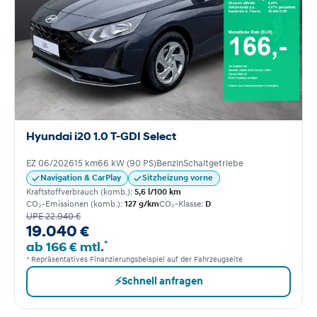
Hyundai i20 1.0 T-GDI Select
EZ 06/2026
15 km
66 kW (90 PS)
Benzin
Schaltgetriebe
Navigation & CarPlay
Sitzheizung vorne
Kraftstoffverbrauch (komb.):
5,6 l/100 km
CO₂-Emissionen (komb.):
127 g/km
CO₂-Klasse:
D
UPE 22.940 €
19.040 €
*
ab 166 € mtl.
* Repräsentatives Finanzierungsbeispiel auf der Fahrzeugseite
⚡
Schnell anfragen