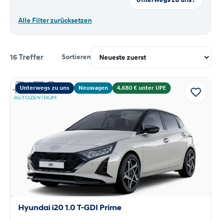
Alle Filter zurücksetzen
16 Treffer
Sortieren
Suchergebnisse
Unterwegs zu uns
Neuwagen
4.680 € unter UPE
Hyundai i20 1.0 T-GDI Prime