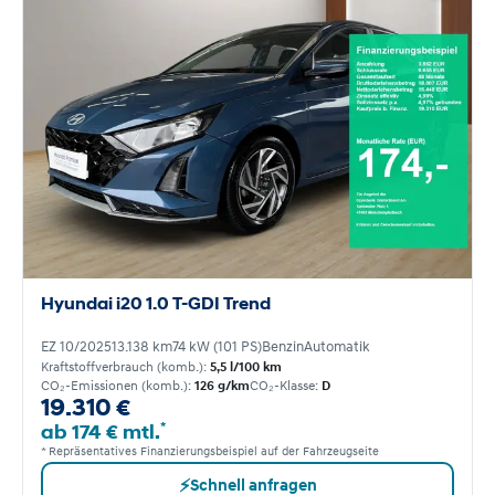
Hyundai i20 1.0 T-GDI Trend
EZ 10/2025
13.138 km
74 kW (101 PS)
Benzin
Automatik
Kraftstoffverbrauch (komb.):
5,5 l/100 km
CO₂-Emissionen (komb.):
126 g/km
CO₂-Klasse:
D
19.310 €
*
ab 174 € mtl.
* Repräsentatives Finanzierungsbeispiel auf der Fahrzeugseite
⚡
Schnell anfragen