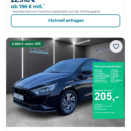
22.510 €
*
ab 196 € mtl.
* Repräsentatives Finanzierungsbeispiel auf der Fahrzeugseite
⚡
Schnell anfragen
4.980 € unter UPE