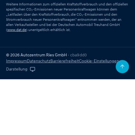
Weitere Informationen zum offiziellen Kraftstoffverbrauch und den offiziellen
spezifischen CO₂-Emissionen neuer Personenkraftwagen können dem
„Leitfaden über den Kraftstoffverbrauch, die CO₂-Emissionen und den
Stromverbrauch neuer Personenkraftwagen" entnommen werden, der an
allen Verkaufsstellen und bei der Deutschen Automobil Treuhand GmbH
(
www.dat.de
) unentgeltlich erhältlich ist.
© 2026 Autozentrum Ries GmbH
· cba9dd0
Impressum
Datenschutz
Barrierefreiheit
Cookie-Einstellungen
Darstellung