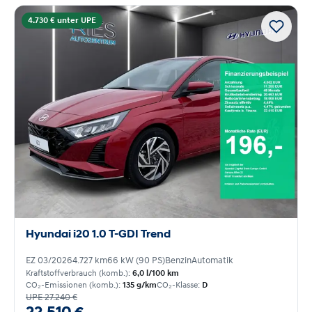
4.730 € unter UPE
Hyundai i20 1.0 T-GDI Trend
EZ 03/2026
4.727 km
66 kW (90 PS)
Benzin
Automatik
Kraftstoffverbrauch (komb.):
6,0 l/100 km
CO₂-Emissionen (komb.):
135 g/km
CO₂-Klasse:
D
UPE 27.240 €