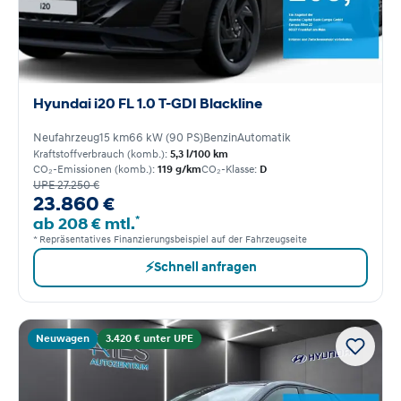
Hyundai i20 FL 1.0 T-GDI Blackline
Neufahrzeug
15 km
66 kW (90 PS)
Benzin
Automatik
Kraftstoffverbrauch (komb.):
5,3 l/100 km
CO₂-Emissionen (komb.):
119 g/km
CO₂-Klasse:
D
UPE 27.250 €
23.860 €
*
ab 208 € mtl.
* Repräsentatives Finanzierungsbeispiel auf der Fahrzeugseite
⚡
Schnell anfragen
Neuwagen
3.420 € unter UPE