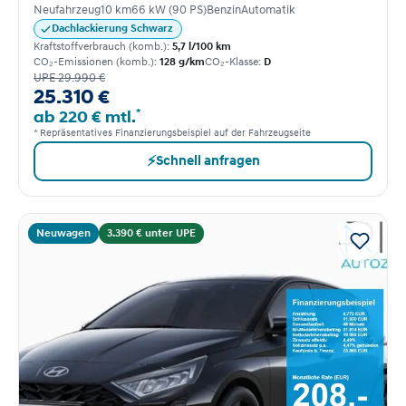
Neufahrzeug
10 km
66 kW (90 PS)
Benzin
Automatik
Dachlackierung Schwarz
Kraftstoffverbrauch (komb.):
5,7 l/100 km
CO₂-Emissionen (komb.):
128 g/km
CO₂-Klasse:
D
UPE 29.990 €
25.310 €
*
ab 220 € mtl.
* Repräsentatives Finanzierungsbeispiel auf der Fahrzeugseite
⚡
Schnell anfragen
Neuwagen
3.390 € unter UPE