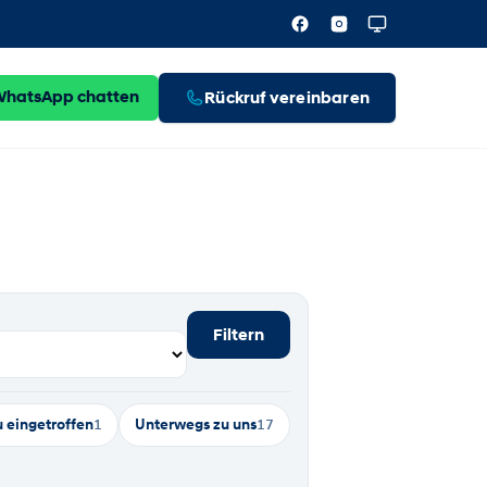
WhatsApp chatten
Rückruf vereinbaren
Filtern
 eingetroffen
1
Unterwegs zu uns
17