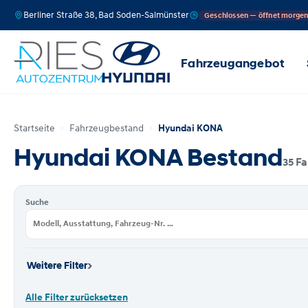
Berliner Straße 38, Bad Soden-Salmünster
Geschlossen — öffnet morge
Fahrzeugangebot
Startseite
Fahrzeugbestand
Hyundai KONA
Hyundai KONA Bestand
35 F
Suche
›
Weitere Filter
Alle Filter zurücksetzen