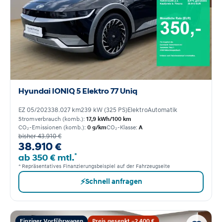
Hyundai IONIQ 5 Elektro 77 Uniq
EZ 05/2023
38.027 km
239 kW (325 PS)
Elektro
Automatik
Stromverbrauch (komb.):
17,9 kWh/100 km
CO₂-Emissionen (komb.):
0 g/km
CO₂-Klasse:
A
bisher 43.910 €
38.910 €
*
ab 350 € mtl.
* Repräsentatives Finanzierungsbeispiel auf der Fahrzeugseite
⚡
Schnell anfragen
Einziger Vorführwagen
Preis gesenkt −2.400 €