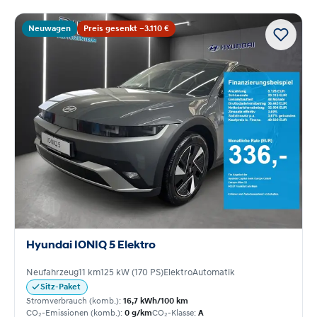
Neuwagen
Preis gesenkt −3.110 €
Hyundai IONIQ 5 Elektro
Neufahrzeug
11 km
125 kW (170 PS)
Elektro
Automatik
Sitz-Paket
Stromverbrauch (komb.):
16,7 kWh/100 km
CO₂-Emissionen (komb.):
0 g/km
CO₂-Klasse:
A