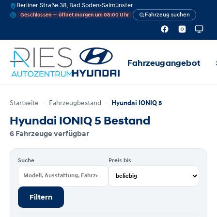
Berliner Straße 38, Bad Soden-Salmünster
Fahrzeug suchen
Geschlossen — öffnet morgen um 08:00 Uhr
Fahrzeugangebot
Startseite
Fahrzeugbestand
Hyundai IONIQ 5
Hyundai IONIQ 5 Bestand
6 Fahrzeuge verfügbar
Suche
Preis bis
Filtern