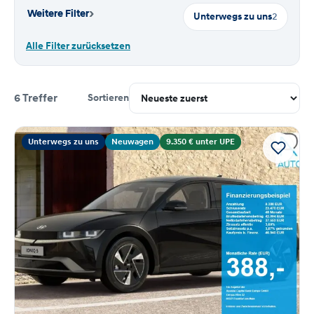
›
Weitere Filter
Unterwegs zu uns
2
Alle Filter zurücksetzen
6 Treffer
Sortieren
Suchergebnisse
Unterwegs zu uns
Neuwagen
9.350 € unter UPE