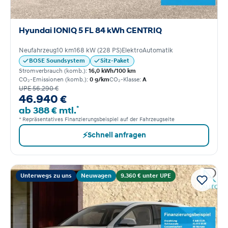
Hyundai IONIQ 5 FL 84 kWh CENTRIQ
Neufahrzeug
10 km
168 kW (228 PS)
Elektro
Automatik
BOSE Soundsystem
Sitz-Paket
Stromverbrauch (komb.):
16,0 kWh/100 km
CO₂-Emissionen (komb.):
0 g/km
CO₂-Klasse:
A
UPE 56.290 €
46.940 €
*
ab 388 € mtl.
* Repräsentatives Finanzierungsbeispiel auf der Fahrzeugseite
⚡
Schnell anfragen
Unterwegs zu uns
Neuwagen
9.360 € unter UPE