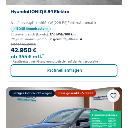
Hyundai IONIQ 5 84 Elektro
Neufahrzeug
11 km
168 kW (228 PS)
Elektro
Automatik
BOSE Soundsystem
Stromverbrauch (komb.):
17,0 kWh/100 km
CO₂-Emissionen (komb.):
0 g/km
CO₂-Klasse:
A
bisher 46.240 €
42.950 €
*
ab 355 € mtl.
* Repräsentatives Finanzierungsbeispiel auf der Fahrzeugseite
⚡
Schnell anfragen
Einziger Gebrauchtwagen
Preis gesenkt −5.000 €