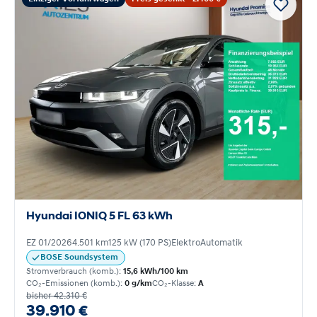
Hyundai IONIQ 5 FL 63 kWh
EZ 01/2026
4.501 km
125 kW (170 PS)
Elektro
Automatik
BOSE Soundsystem
Stromverbrauch (komb.):
15,6 kWh/100 km
CO₂-Emissionen (komb.):
0 g/km
CO₂-Klasse:
A
bisher 42.310 €
39.910 €