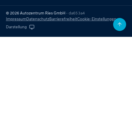
© 2026 Autozentrum Ries GmbH
· da653a4
Impressum
Datenschutz
Barrierefreiheit
Cookie-Einstellungen
Darstellung