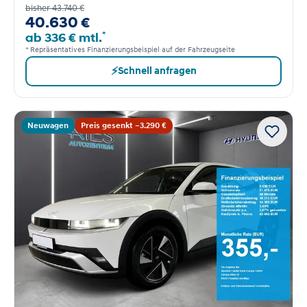
bisher 43.740 €
40.630 €
*
ab 336 € mtl.
* Repräsentatives Finanzierungsbeispiel auf der Fahrzeugseite
⚡
Schnell anfragen
Neuwagen
Preis gesenkt −3.290 €