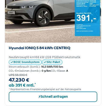
Hyundai IONIQ 5 84 kWh CENTRIQ
Neufahrzeug
10 km
168 kW (228 PS)
Elektro
Automatik
BOSE Soundsystem
Sitz-Paket
Stromverbrauch (komb.):
16,0 kWh/100 km
CO₂-Emissionen (komb.):
0 g/km
CO₂-Klasse:
A
UPE 56.590 €
47.230 €
*
ab 391 € mtl.
* Repräsentatives Finanzierungsbeispiel auf der Fahrzeugseite
⚡
Schnell anfragen