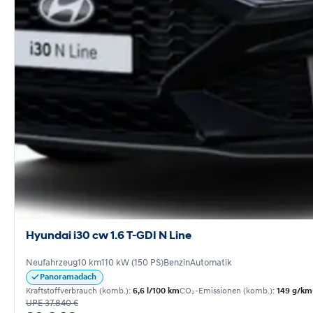
Hyundai i30 cw 1.6 T-GDI N Line
Neufahrzeug
10 km
110 kW (150 PS)
Benzin
Automatik
Panoramadach
Kraftstoffverbrauch (komb.):
6,6 l/100 km
CO₂-Emissionen (komb.):
149 g/km
UPE 37.840 €