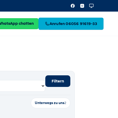
WhatsApp chatten
Anrufen 06056 91619-33
Filtern
Unterwegs zu uns
2