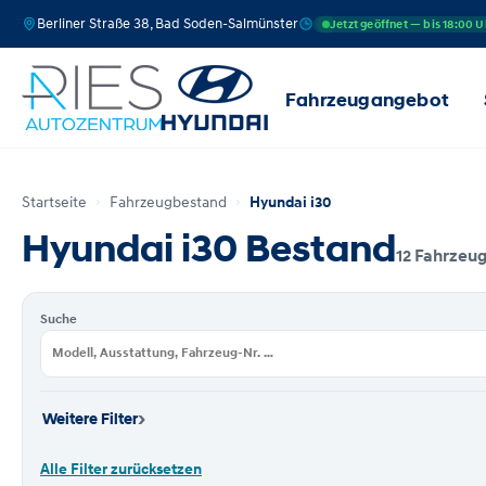
Berliner Straße 38, Bad Soden-Salmünster
Jetzt geöffnet — bis 18:00 U
Fahrzeugangebot
Startseite
Fahrzeugbestand
Hyundai i30
Hyundai i30 Bestand
12 Fahrzeu
Suche
›
Weitere Filter
Alle Filter zurücksetzen