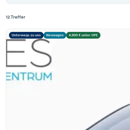
12 Treffer
Suchergebnisse
Unterwegs zu uns
Neuwagen
4.900 € unter UPE