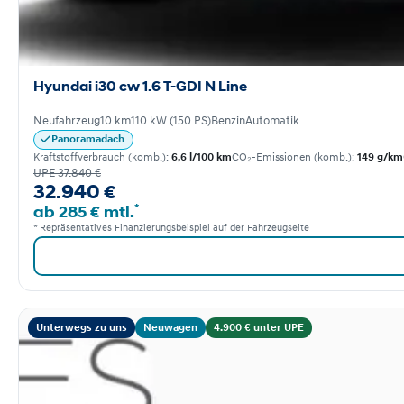
Hyundai i30 cw 1.6 T-GDI N Line
Neufahrzeug
10 km
110 kW (150 PS)
Benzin
Automatik
Panoramadach
Kraftstoffverbrauch (komb.):
6,6 l/100 km
CO₂-Emissionen (komb.):
149 g/km
UPE 37.840 €
32.940 €
*
ab 285 € mtl.
* Repräsentatives Finanzierungsbeispiel auf der Fahrzeugseite
Unterwegs zu uns
Neuwagen
4.900 € unter UPE