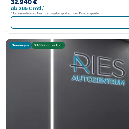
32.940 €
*
ab 285 € mtl.
* Repräsentatives Finanzierungsbeispiel auf der Fahrzeugseite
Neuwagen
3.460 € unter UPE